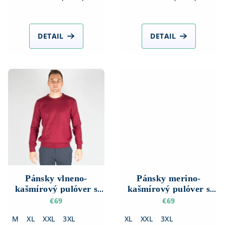
o
v
DETAIL
DETAIL
Pánsky vlneno-
Pánsky merino-
kašmírový pulóver s
kašmírový pulóver s
okrúhlym výstrihom
okrúhlym výstrihom
€69
€69
M
XL
XXL
3XL
XL
XXL
3XL