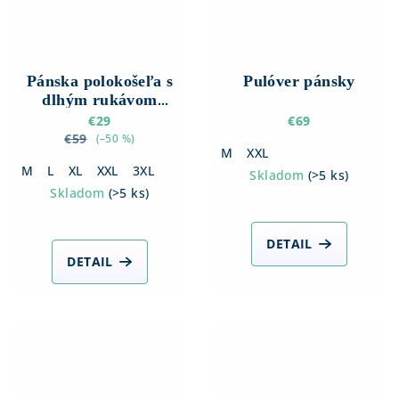
Pánska polokošeľa s
Pulóver pánsky
dlhým rukávom
pruhovaná
€29
€69
€59
(–50 %)
M
XXL
M
L
XL
XXL
3XL
Skladom
(
>5 ks
)
Skladom
(
>5 ks
)
DETAIL
DETAIL