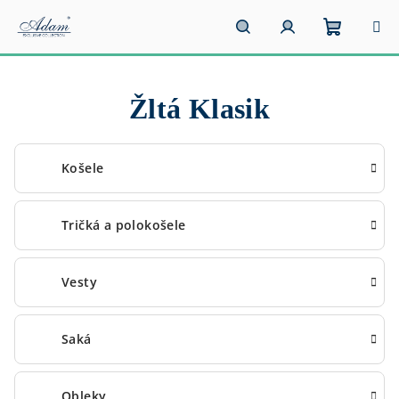
Prejsť
na
obsah
Nákupn
Hľadať
Prihlásenie
Žltá Klasik
košík
Košele
Tričká a polokošele
Vesty
Saká
Obleky