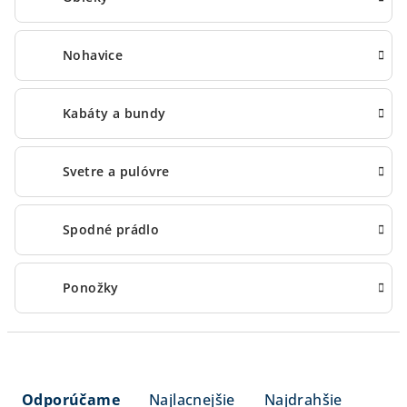
Nohavice
Kabáty a bundy
Svetre a pulóvre
Spodné prádlo
Ponožky
R
a
Odporúčame
Najlacnejšie
Najdrahšie