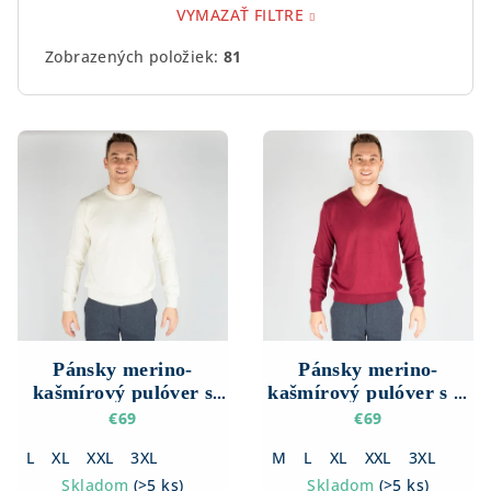
VYMAZAŤ FILTRE
Zobrazených položiek:
81
V
ý
p
i
s
p
r
o
d
Pánsky merino-
Pánsky merino-
kašmírový pulóver s
kašmírový pulóver s V
u
okrúhlym výstrihom
výstrihom
€69
€69
k
L
XL
XXL
3XL
M
L
XL
XXL
3XL
t
Skladom
(
>5 ks
)
Skladom
(
>5 ks
)