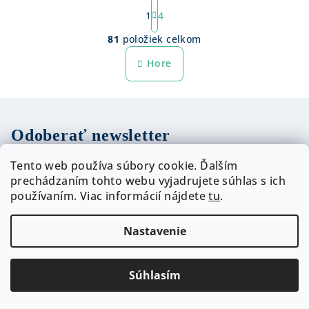
S
1
4
t
O
r
81
položiek celkom
á
v
n
l
Hore
k
á
o
d
v
a
a
n
c
Odoberať newsletter
i
i
e
e
Tento web používa súbory cookie. Ďalším
p
Email
prechádzaním tohto webu vyjadrujete súhlas s ich
r
používaním. Viac informácií nájdete
tu
.
v
Vložením e-mailu súhlasíte s
podmienkami ochrany
osobných údajov
k
Nastavenie
y
v
PRIHLÁSIŤ SA
ý
Súhlasím
p
Z
i