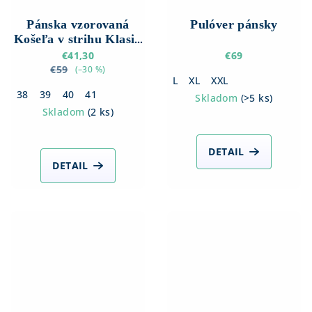
Pánska vzorovaná
Pulóver pánsky
Košeľa v strihu Klasik
s Krátkym rukávom
€41,30
€69
€59
(–30 %)
L
XL
XXL
38
39
40
41
Skladom
(
>5 ks
)
Skladom
(
2 ks
)
DETAIL
DETAIL