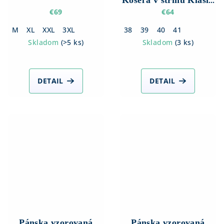
Košeľa v strihu Klasik
s dlhým rukávom
€69
€64
M
XL
XXL
3XL
38
39
40
41
Skladom
(
>5 ks
)
Skladom
(
3 ks
)
DETAIL
DETAIL
Pánska vzorovaná
Pánska vzorovaná