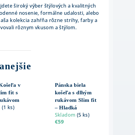
ájdete široký výber štýlových a kvalitných
odenné nosenie, formálne udalosti, alebo
 Naša kolekcia zahŕňa rôzne strihy, farby a
ovovali rôznym vkusom a štýlom.
anejšie
Košeľa v
Pánska biela
im fit s
košeľa s dlhým
rukávom
rukávom Slim fit
m
(
1 ks
)
– Hladká
Skladom
(
5 ks
)
€59