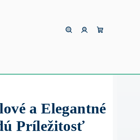
Hľadať
Prihlásenie
Nákupný
košík
lové a Elegantné
ú Príležitosť