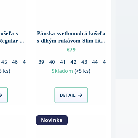
košeľa s
Pánska svetlomodrá košeľa
egular fit
s dlhým rukávom Slim fit –
á
So štruktúrou
€79
45
46
47
39
40
41
42
43
44
45
46
5 ks
)
Skladom
(
>5 ks
)
DETAIL
Novinka