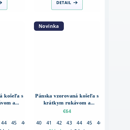
DETAIL
Novinka
á košeľa s
Pánska vzorovaná košeľa s
ávom a
krátkym rukávom a
Biela so
rozhalenkou – Biela s
€64
 vzorom
modrým vzorom
44
45
46
40
41
42
43
44
45
46