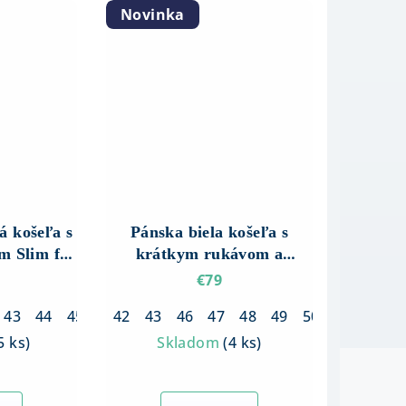
Novinka
á košeľa s
Pánska biela košeľa s
 Slim fit
krátkym rukávom a
no-sivým
štruktúrou – Regular fit
€79
m
43
44
45
46
42
43
46
47
48
49
50
5 ks
)
Skladom
(
4 ks
)