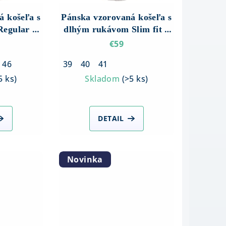
á košeľa s
Pánska vzorovaná košeľa s
egular fit
dlhým rukávom Slim fit –
nedým
Sivá s hnedým vzorom
€59
46
39
40
41
5 ks
)
Skladom
(
>5 ks
)
DETAIL
Novinka