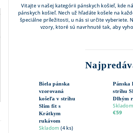
Vitajte v našej kategórii pánskych košieľ, kde n
pánskych košieľ. Nech už hľadáte košele na každ
špeciálne príležitosti, u nás si určite vyberiete.
vzory, ktoré sú navrhnuté tak, aby vyh
Najpredáv
Biela pánska
Pánska 
vzorovaná
strihu Sl
košeľa v strihu
Dlhým 
Sklado
Slim fit s
€59
Krátkym
rukávom
Skladom
(
4 ks
)