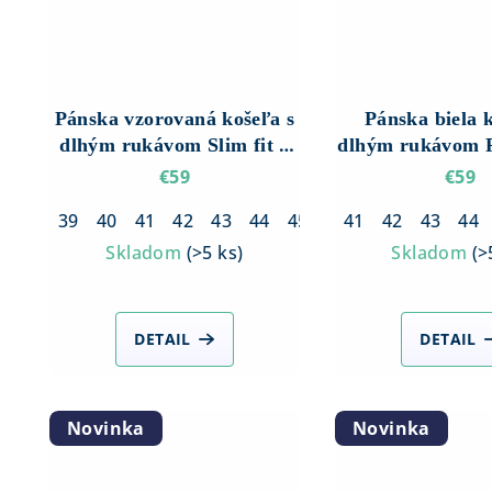
Pánska vzorovaná košeľa s
Pánska biela 
dlhým rukávom Slim fit –
dlhým rukávom R
Tmavomodrá s hnedo-
– Hladk
€59
€59
sivým vzorom
39
40
41
42
43
44
45
46
41
42
43
44
Skladom
(
>5 ks
)
Skladom
(
>
DETAIL
DETAIL
Novinka
Novinka