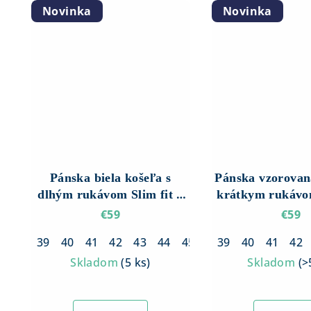
Novinka
Novinka
Pánska biela košeľa s
Pánska vzorovan
dlhým rukávom Slim fit –
krátkym rukávom
Hladká
– Biela s čier
€59
€59
vzoro
39
40
41
42
43
44
45
46
39
40
41
42
Skladom
(
5 ks
)
Skladom
(
>