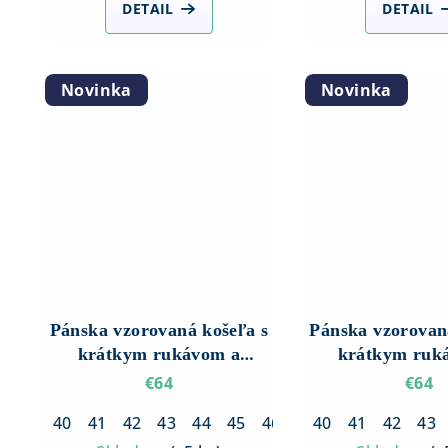
DETAIL
DETAIL
Novinka
Novinka
Pánska vzorovaná košeľa s
Pánska vzorovan
krátkym rukávom a
krátkym ruk
rozhalenkou – Biela so
rozhalenkou – 
€64
€64
svetlohnedým vzorom
svetlohnedým
40
41
42
43
44
45
46
40
41
42
43