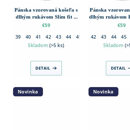
r
o
Pánska vzorovaná košeľa s
Pánska vzorovan
o
d
dlhým rukávom Slim fit –
dlhým rukávom R
d
Biela so zeleným vzorom
– Sivá s h
€59
€59
u
u
k
39
40
41
42
43
44
45
46
42
43
44
45
k
Skladom
(
>5 ks
)
Skladom
(
>
t
t
o
o
DETAIL
DETAIL
v
v
Novinka
Novinka