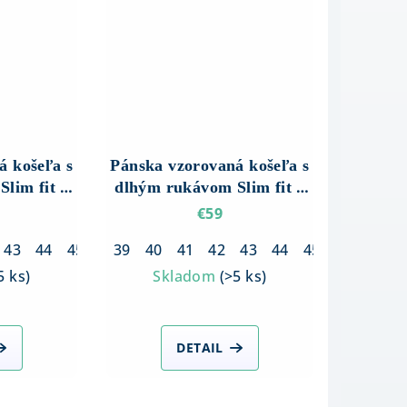
á košeľa s
Pánska vzorovaná košeľa s
lim fit –
dlhým rukávom Slim fit –
m vzorom
Biela so sivo-červeným
€59
vzorom
43
44
45
46
39
40
41
42
43
44
45
46
5 ks
)
Skladom
(
>5 ks
)
DETAIL