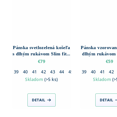
Pánska svetlozelená košeľa
Pánska vzorovan
s dlhým rukávom Slim fit –
dlhým rukávom S
So štruktúrou
Biela so sivý
€79
€59
39
40
41
42
43
44
45
46
39
40
41
42
Skladom
(
>5 ks
)
Skladom
(
>
DETAIL
DETAIL