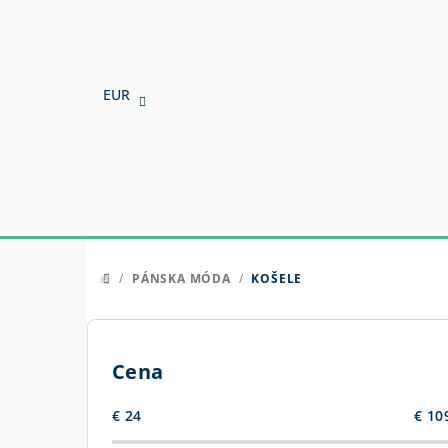
Prejsť
na
obsah
EUR
/
PÁNSKA MÓDA
/
KOŠELE
DOMOV
B
o
Cena
č
€
24
€
10