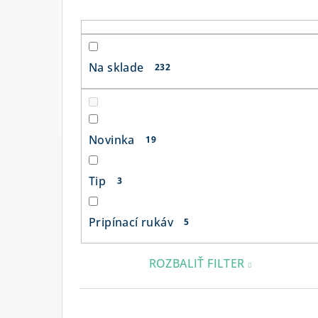
n
ý
p
Na sklade
232
a
n
e
Novinka
19
l
Tip
3
Pripínací rukáv
5
ROZBALIŤ FILTER