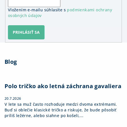
Vložením e-mailu súhlasíte s
podmienkami ochrany
osobných údajov
PRIHLÁSIŤ SA
Z
á
Blog
p
ä
t
i
Polo tričko ako letná záchrana gavaliera
e
20.7.2026
V lete sa muž často rozhoduje medzi dvoma extrémami.
Buď si oblečie klasické tričko a riskuje, že bude pôsobiť
príliš ležérne, alebo siahne po košeli,...