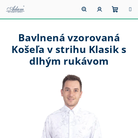
Prejsť
na
obsah
Nákupn
Hľadať
Prihlásenie
Bavlnená vzorovaná
košík
Košeľa v strihu Klasik s
dlhým rukávom