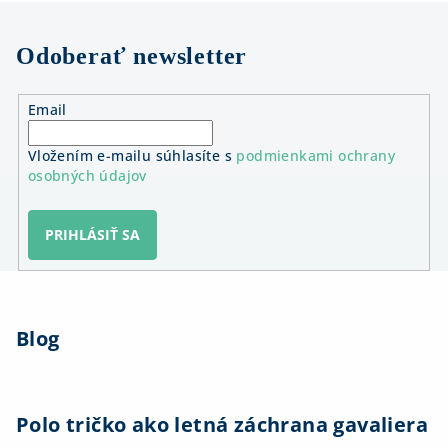
Odoberať newsletter
Email
Vložením e-mailu súhlasíte s
podmienkami ochrany
osobných údajov
PRIHLÁSIŤ SA
Z
á
Blog
p
ä
t
i
Polo tričko ako letná záchrana gavaliera