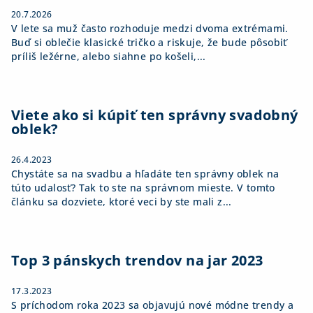
e
20.7.2026
V lete sa muž často rozhoduje medzi dvoma extrémami.
Buď si oblečie klasické tričko a riskuje, že bude pôsobiť
príliš ležérne, alebo siahne po košeli,...
Viete ako si kúpiť ten správny svadobný
oblek?
26.4.2023
Chystáte sa na svadbu a hľadáte ten správny oblek na
túto udalosť? Tak to ste na správnom mieste. V tomto
článku sa dozviete, ktoré veci by ste mali z...
Top 3 pánskych trendov na jar 2023
17.3.2023
S príchodom roka 2023 sa objavujú nové módne trendy a