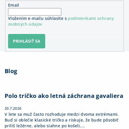
Email
Vložením e-mailu súhlasíte s
podmienkami ochrany
osobných údajov
PRIHLÁSIŤ SA
Z
á
Blog
p
ä
t
i
Polo tričko ako letná záchrana gavaliera
e
20.7.2026
V lete sa muž často rozhoduje medzi dvoma extrémami.
Buď si oblečie klasické tričko a riskuje, že bude pôsobiť
príliš ležérne, alebo siahne po košeli,...