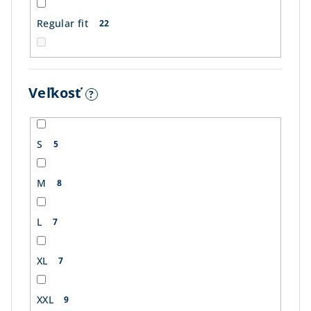
Regular fit
22
Veľkosť
?
S
5
M
8
L
7
XL
7
XXL
9