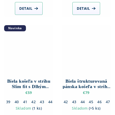
DETAIL
DETAIL
Novinka
Biela košeľa v strihu
Biela štrukturovaná
Slim fit s Dlhým
pánska košeľa v strihu
rukávom
Regular fit s dlhým
€59
€79
rukávom
39
40
41
42
43
44
45
42
46
43
44
45
46
47
Skladom
(
1 ks
)
Skladom
(
>5 ks
)