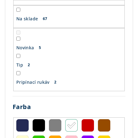
t
o
Na sklade
67
v
Novinka
5
Tip
2
Pripínací rukáv
2
Farba