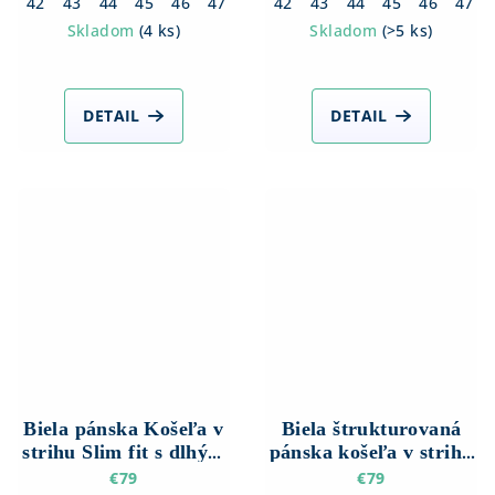
42
43
44
45
46
47
42
43
44
45
46
47
Skladom
(
4 ks
)
Skladom
(
>5 ks
)
DETAIL
DETAIL
Biela pánska Košeľa v
Biela štrukturovaná
strihu Slim fit s dlhým
pánska košeľa v strihu
rukávom
Slim fit s Dlhým
€79
€79