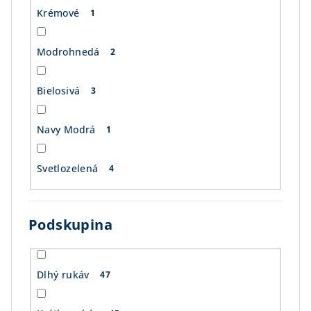
Krémové
1
Modrohnedá
2
Bielosivá
3
Navy Modrá
1
Svetlozelená
4
Podskupina
Dlhý rukáv
47