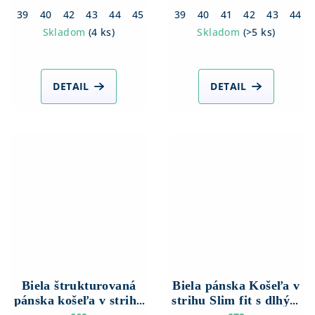
rukávom
39
40
42
43
44
45
46
39
40
41
42
43
44
Skladom
(
4 ks
)
Skladom
(
>5 ks
)
DETAIL
DETAIL
Biela štrukturovaná
Biela pánska Košeľa v
pánska košeľa v strihu
strihu Slim fit s dlhým