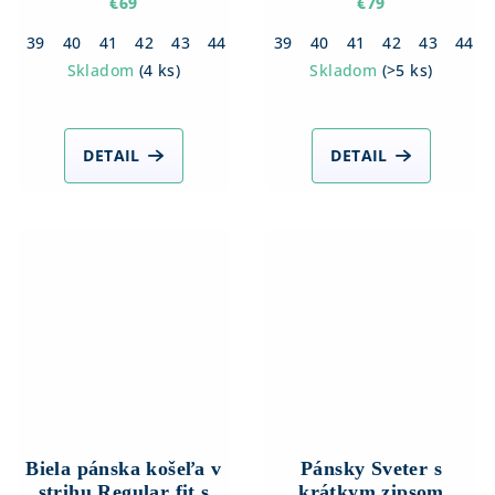
Slim fit s Dlhým
rukávom
€69
€79
rukávom
39
40
41
42
43
44
45
39
40
41
42
43
44
Skladom
(
4 ks
)
Skladom
(
>5 ks
)
DETAIL
DETAIL
Biela pánska košeľa v
Pánsky Sveter s
strihu Regular fit s
krátkym zipsom