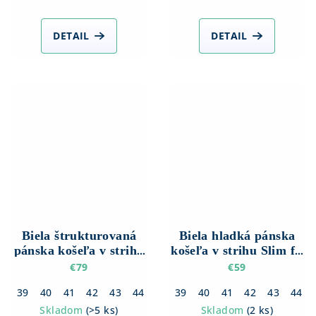
DETAIL
DETAIL
Biela štrukturovaná
Biela hladká pánska
pánska košeľa v strihu
košeľa v strihu Slim fit
Slim fit s dlhým
s krátkym rukávom
€79
€59
rukávom
39
40
41
42
43
44
45
39
46
40
41
42
43
44
Skladom
(
>5 ks
)
Skladom
(
2 ks
)