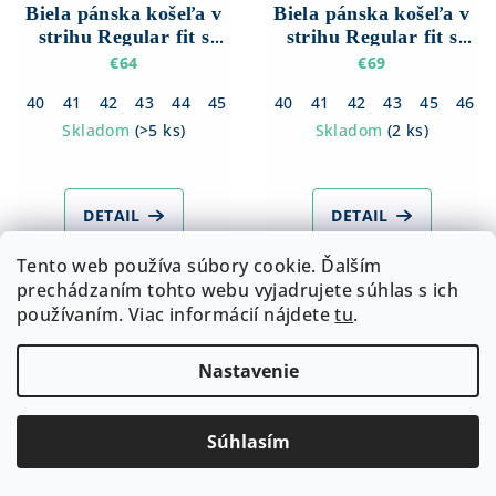
Biela pánska košeľa v
Biela pánska košeľa v
strihu Regular fit s
strihu Regular fit s
Dlhým rukávom
Dlhým rukávom
€64
€69
40
41
42
43
44
45
46
40
47
41
42
43
45
46
Skladom
(
>5 ks
)
Skladom
(
2 ks
)
DETAIL
DETAIL
Tento web používa súbory cookie. Ďalším
prechádzaním tohto webu vyjadrujete súhlas s ich
používaním. Viac informácií nájdete
tu
.
Nastavenie
Súhlasím