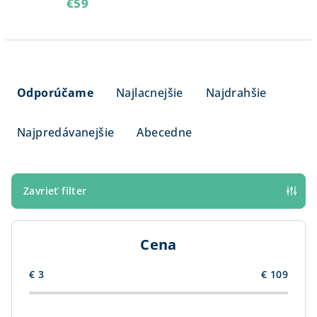
€59
R
a
Odporúčame
Najlacnejšie
Najdrahšie
d
e
Najpredávanejšie
Abecedne
n
i
e
Zavrieť filter
p
r
Cena
o
d
€
3
€
109
u
k