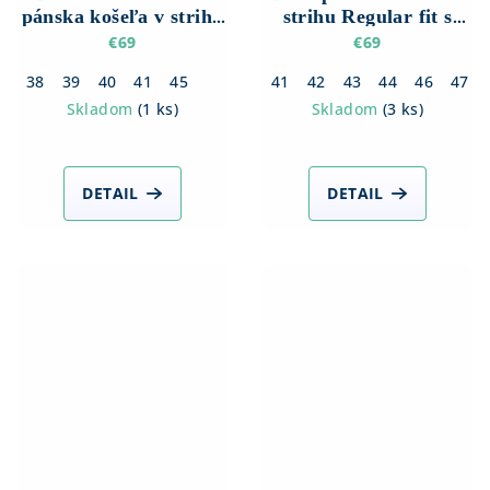
pánska košeľa v strihu
strihu Regular fit s
Slim fit s Dlhým
Dlhým rukávom
€69
€69
rukávom
38
39
40
41
45
41
42
43
44
46
47
Skladom
(
1 ks
)
Skladom
(
3 ks
)
DETAIL
DETAIL