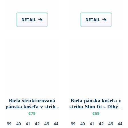
DETAIL
DETAIL
Biela štrukturovaná
Biela pánska košeľa v
pánska košeľa v strihu
strihu Slim fit s Dlhým
Slim fit s Dlhým
rukávom
€79
€69
rukávom
39
40
41
42
43
44
45
39
46
40
41
42
43
44