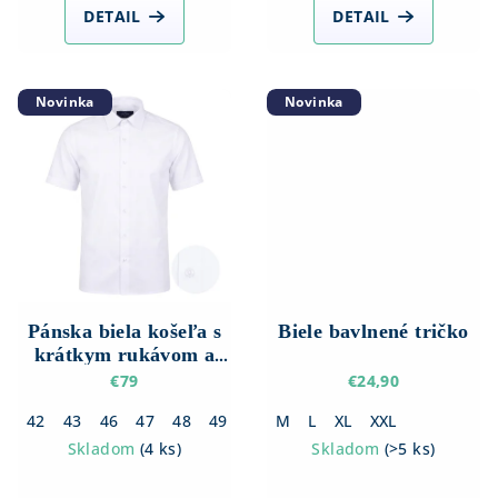
DETAIL
DETAIL
Novinka
Novinka
Pánska biela košeľa s
Biele bavlnené tričko
krátkym rukávom a
štruktúrou – Regular
€79
€24,90
fit
42
43
46
47
48
49
50
M
L
XL
XXL
Skladom
(
4 ks
)
Skladom
(
>5 ks
)