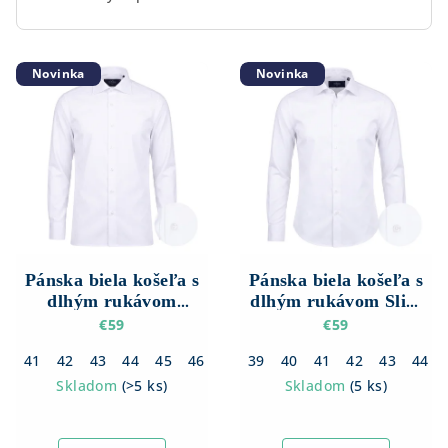
V
Novinka
Novinka
ý
p
i
s
p
r
o
d
Pánska biela košeľa s
Pánska biela košeľa s
dlhým rukávom
dlhým rukávom Slim
u
Regular fit – Hladká
fit – Hladká
€59
€59
k
41
42
43
44
45
46
47
39
40
41
42
43
44
t
Skladom
(
>5 ks
)
Skladom
(
5 ks
)
o
v