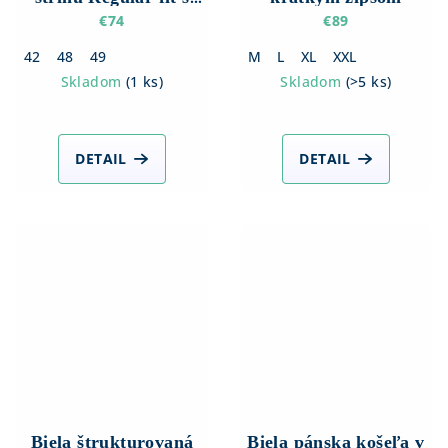
Dlhým rukávom
€74
€89
42
48
49
M
L
XL
XXL
Skladom
(
1 ks
)
Skladom
(
>5 ks
)
DETAIL
DETAIL
Biela štrukturovaná
Biela pánska košeľa v