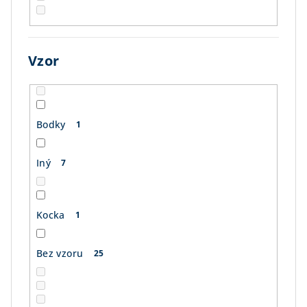
Vzor
Bodky
1
Iný
7
Kocka
1
Bez vzoru
25