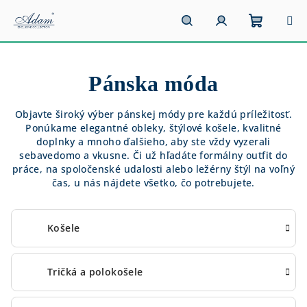
Prejsť
na
obsah
Nákupn
Hľadať
Prihlásenie
Pánska móda
košík
Objavte široký výber pánskej módy pre každú príležitosť.
Ponúkame elegantné obleky, štýlové košele, kvalitné
doplnky a mnoho ďalšieho, aby ste vždy vyzerali
sebavedomo a vkusne. Či už hľadáte formálny outfit do
práce, na spoločenské udalosti alebo ležérny štýl na voľný
čas, u nás nájdete všetko, čo potrebujete.
Košele
Tričká a polokošele