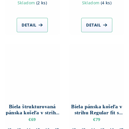
Skladom
(
2 ks
)
Skladom
(
4 ks
)
DETAIL
DETAIL
Biela štrukturovaná
Biela pánska košeľa v
pánska košeľa v strihu
strihu Regular fit s
Regular fit s Dlhým
Dlhým rukávom
€69
€79
rukávom