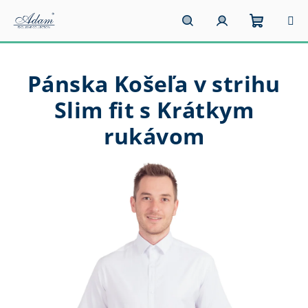
Prejsť
na
obsah
Nákupn
Hľadať
Prihlásenie
Pánska Košeľa v strihu
košík
Slim fit s Krátkym
rukávom