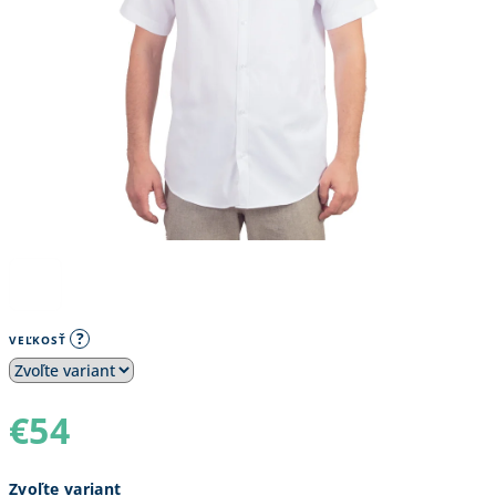
?
VEĽKOSŤ
€54
Jednotková
Zvoľte variant
cena: