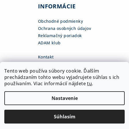
INFORMÁCIE
Obchodné podmienky
Ochrana osobných údajov
Reklamačný poriadok
ADAM klub
Kontakt
eshop
@
adamsk.eu
Tento web používa súbory cookie. Ďalším
+421 918 468 475
fb.com/adamshop.sk
prechádzaním tohto webu vyjadrujete súhlas s ich
adamshop.sk
používaním. Viac informácií nájdete
tu
.
@adamshop-sk
Nastavenie
Copyright 2026
ADAM Slovakia, s.r.o.
. Všetky práva
vyhradené.
Upraviť nastavenie cookies
Súhlasím
Vytvoril Shoptet