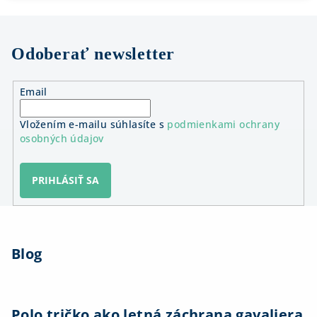
Odoberať newsletter
Email
Vložením e-mailu súhlasíte s
podmienkami ochrany
osobných údajov
PRIHLÁSIŤ SA
Z
á
Blog
p
ä
t
i
Polo tričko ako letná záchrana gavaliera