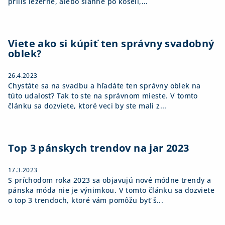
príliš ležérne, alebo siahne po košeli,...
Viete ako si kúpiť ten správny svadobný
oblek?
26.4.2023
Chystáte sa na svadbu a hľadáte ten správny oblek na
túto udalosť? Tak to ste na správnom mieste. V tomto
článku sa dozviete, ktoré veci by ste mali z...
Top 3 pánskych trendov na jar 2023
17.3.2023
S príchodom roka 2023 sa objavujú nové módne trendy a
pánska móda nie je výnimkou. V tomto článku sa dozviete
o top 3 trendoch, ktoré vám pomôžu byť š...