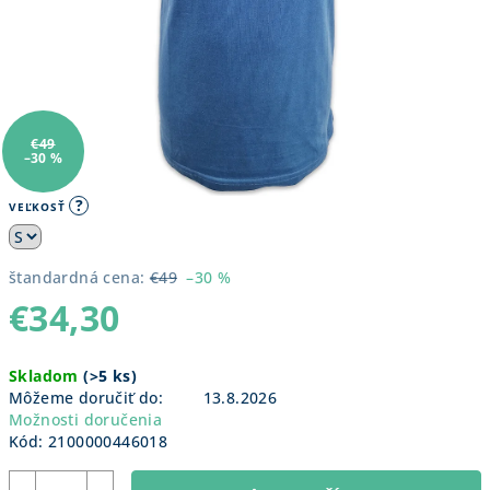
€49
–30 %
?
VEĽKOSŤ
štandardná cena:
€49
–30 %
€34,30
Jednotková
Skladom
(
>5 ks
)
cena:
Môžeme doručiť do:
13.8.2026
Možnosti doručenia
Kód:
2100000446018