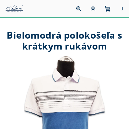
Prejsť
na
obsah
Nákupn
Hľadať
Prihlásenie
Bielomodrá polokošeľa s
košík
krátkym rukávom