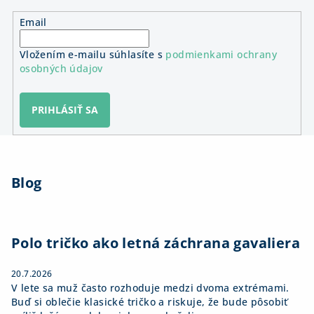
Email
Vložením e-mailu súhlasíte s
podmienkami ochrany
osobných údajov
PRIHLÁSIŤ SA
Z
á
Blog
p
ä
t
i
Polo tričko ako letná záchrana gavaliera
e
20.7.2026
V lete sa muž často rozhoduje medzi dvoma extrémami.
Buď si oblečie klasické tričko a riskuje, že bude pôsobiť