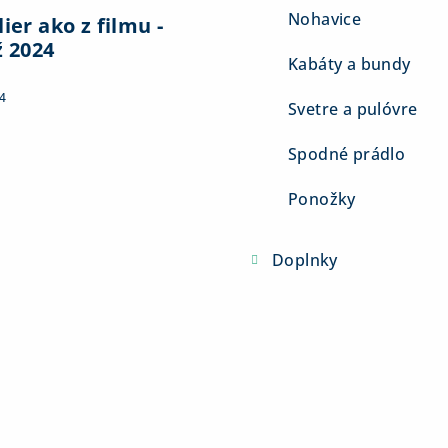
Nohavice
ier ako z filmu -
ž 2024
Kabáty a bundy
4
Svetre a pulóvre
Spodné prádlo
Ponožky
Doplnky