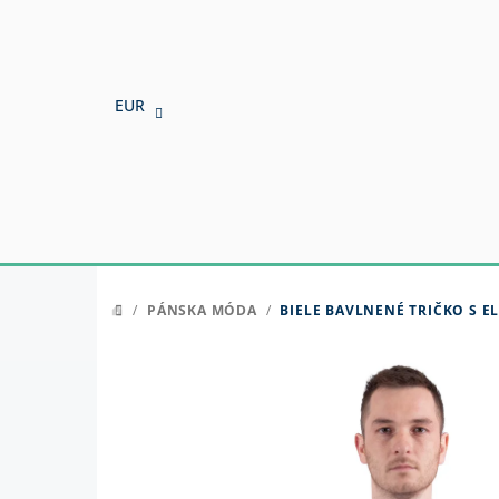
Prejsť
na
obsah
EUR
/
PÁNSKA MÓDA
/
BIELE BAVLNENÉ TRIČKO S 
DOMOV