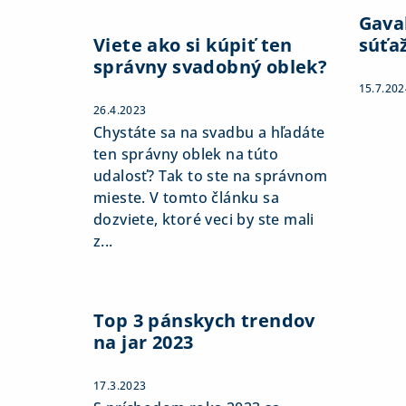
Gaval
Viete ako si kúpiť ten
súťa
správny svadobný oblek?
15.7.202
26.4.2023
Chystáte sa na svadbu a hľadáte
ten správny oblek na túto
udalosť? Tak to ste na správnom
mieste. V tomto článku sa
dozviete, ktoré veci by ste mali
z...
Top 3 pánskych trendov
na jar 2023
17.3.2023