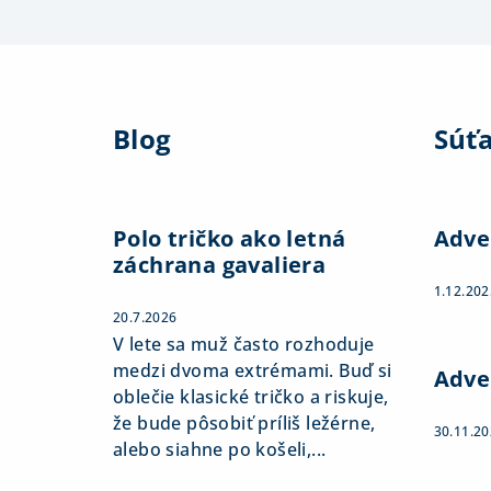
Z
á
Blog
Súť
p
ä
t
Polo tričko ako letná
Adve
záchrana gavaliera
i
1.12.202
e
20.7.2026
V lete sa muž často rozhoduje
medzi dvoma extrémami. Buď si
Adve
oblečie klasické tričko a riskuje,
že bude pôsobiť príliš ležérne,
30.11.2
alebo siahne po košeli,...