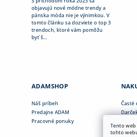
S príchodom roka 2023 sa
objavujú nové módne trendy a
pánska móda nie je výnimkou. V
tomto článku sa dozviete o top 3
trendoch, ktoré vám pomôžu
byť š...
ADAMSHOP
NAK
Náš príbeh
Časté 
Predajne ADAM
Darče
Pracovné ponuky
Veľkos
Tento web 
Platba
tohto webu