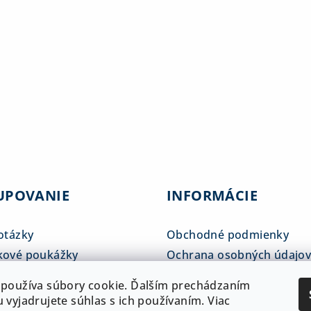
UPOVANIE
INFORMÁCIE
otázky
Obchodné podmienky
kové poukážky
Ochrana osobných údajo
tné tabuľky
Reklamačný poriadok
používa súbory cookie. Ďalším prechádzaním
 a doprava
ADAM klub
 vyjadrujete súhlas s ich používaním. Viac