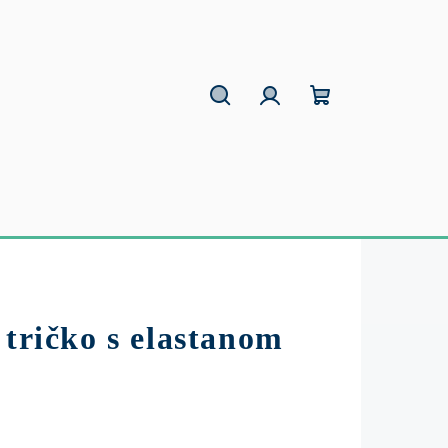
Hľadať
Prihlásenie
Nákupný
košík
 tričko s elastanom