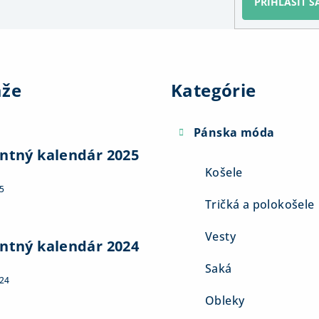
PRIHLÁSIŤ S
Preskočiť
kategórie
aže
Kategórie
Pánska móda
ntný kalendár 2025
Košele
5
Tričká a polokošele
Vesty
ntný kalendár 2024
Saká
024
Obleky