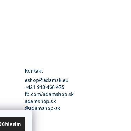
Kontakt
eshop
@
adamsk.eu
+421 918 468 475
fb.com/adamshop.sk
adamshop.sk
v
@adamshop-sk
Súhlasím