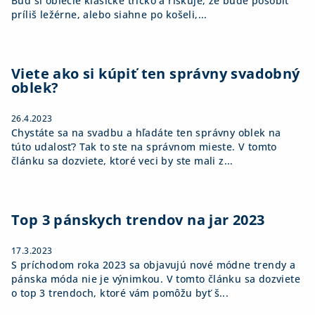
Buď si oblečie klasické tričko a riskuje, že bude pôsobiť
príliš ležérne, alebo siahne po košeli,...
Viete ako si kúpiť ten správny svadobný
oblek?
26.4.2023
Chystáte sa na svadbu a hľadáte ten správny oblek na
túto udalosť? Tak to ste na správnom mieste. V tomto
článku sa dozviete, ktoré veci by ste mali z...
Top 3 pánskych trendov na jar 2023
17.3.2023
S príchodom roka 2023 sa objavujú nové módne trendy a
pánska móda nie je výnimkou. V tomto článku sa dozviete
o top 3 trendoch, ktoré vám pomôžu byť š...