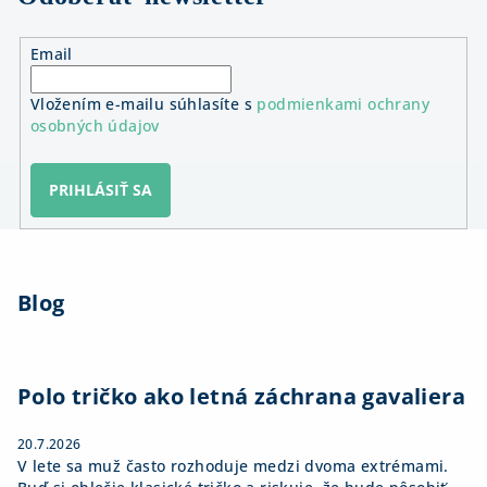
Email
Vložením e-mailu súhlasíte s
podmienkami ochrany
osobných údajov
PRIHLÁSIŤ SA
Z
á
Blog
p
ä
t
i
Polo tričko ako letná záchrana gavaliera
e
20.7.2026
V lete sa muž často rozhoduje medzi dvoma extrémami.