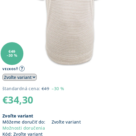
€49
–30 %
?
VEĽKOSŤ
štandardná cena:
€49
–30 %
€34,30
Jednotková
Zvoľte variant
cena:
Môžeme doručiť do:
Zvoľte variant
Možnosti doručenia
Kód:
Zvoľte variant