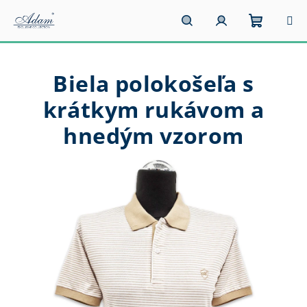
Prejsť
na
obsah
Nákupn
Hľadať
Prihlásenie
Biela polokošeľa s
košík
krátkym rukávom a
hnedým vzorom