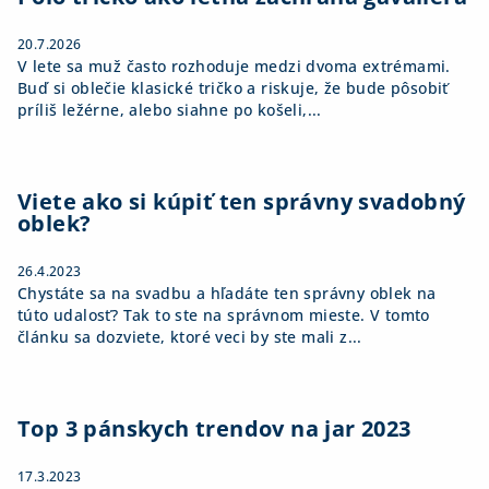
e
20.7.2026
V lete sa muž často rozhoduje medzi dvoma extrémami.
Buď si oblečie klasické tričko a riskuje, že bude pôsobiť
príliš ležérne, alebo siahne po košeli,...
Viete ako si kúpiť ten správny svadobný
oblek?
26.4.2023
Chystáte sa na svadbu a hľadáte ten správny oblek na
túto udalosť? Tak to ste na správnom mieste. V tomto
článku sa dozviete, ktoré veci by ste mali z...
Top 3 pánskych trendov na jar 2023
17.3.2023