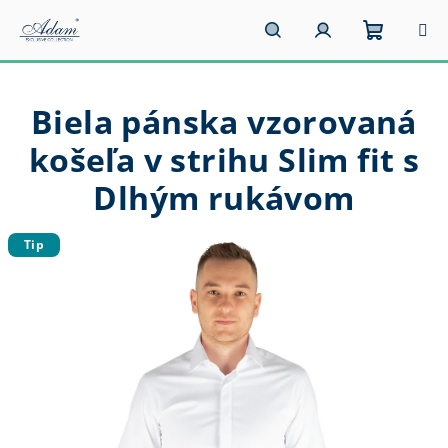
Prejsť
na
obsah
Nákupn
Hľadať
Prihlásenie
Biela pánska vzorovaná
košík
košeľa v strihu Slim fit s
Dlhým rukávom
Tip