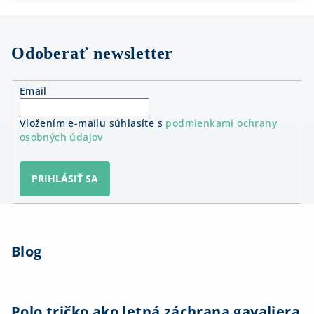
Odoberať newsletter
Email
Vložením e-mailu súhlasíte s
podmienkami ochrany
osobných údajov
PRIHLÁSIŤ SA
Z
á
Blog
p
ä
t
i
Polo tričko ako letná záchrana gavaliera