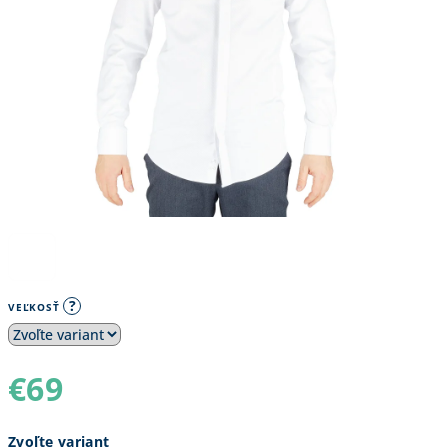
?
VEĽKOSŤ
€69
Jednotková
Zvoľte variant
cena: