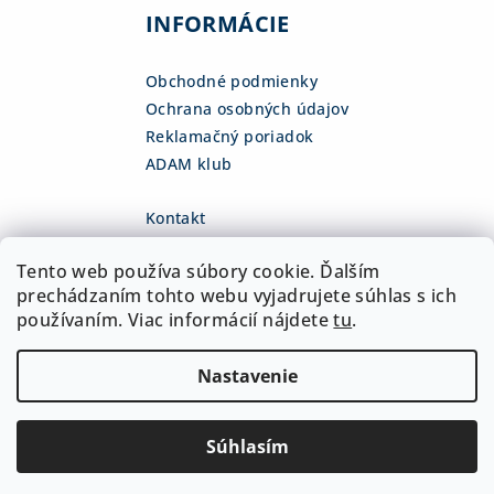
INFORMÁCIE
Obchodné podmienky
Ochrana osobných údajov
Reklamačný poriadok
ADAM klub
Kontakt
eshop
@
adamsk.eu
Tento web používa súbory cookie. Ďalším
+421 918 468 475
fb.com/adamshop.sk
prechádzaním tohto webu vyjadrujete súhlas s ich
adamshop.sk
používaním. Viac informácií nájdete
tu
.
@adamshop-sk
Nastavenie
Copyright 2026
ADAM Slovakia, s.r.o.
. Všetky práva
vyhradené.
Upraviť nastavenie cookies
Súhlasím
Vytvoril Shoptet