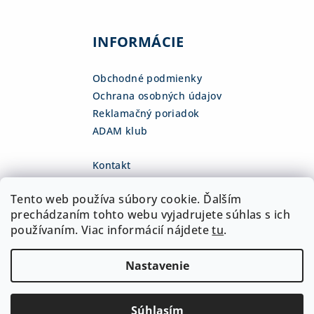
INFORMÁCIE
Obchodné podmienky
Ochrana osobných údajov
Reklamačný poriadok
ADAM klub
Kontakt
eshop
@
adamsk.eu
Tento web používa súbory cookie. Ďalším
+421 918 468 475
fb.com/adamshop.sk
prechádzaním tohto webu vyjadrujete súhlas s ich
adamshop.sk
používaním. Viac informácií nájdete
tu
.
@adamshop-sk
Nastavenie
Copyright 2026
ADAM Slovakia, s.r.o.
. Všetky práva
vyhradené.
Upraviť nastavenie cookies
Súhlasím