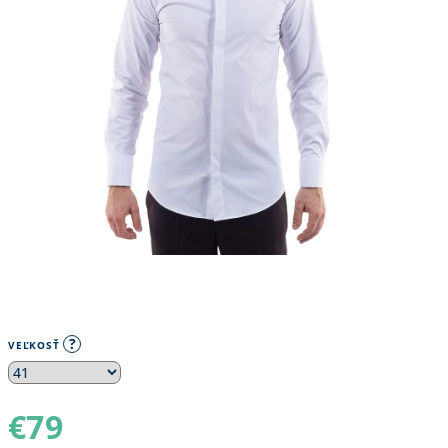
?
VEĽKOSŤ
€79