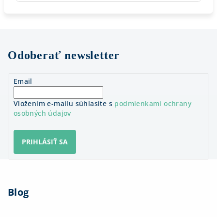
Odoberať newsletter
Email
Vložením e-mailu súhlasíte s
podmienkami ochrany
osobných údajov
PRIHLÁSIŤ SA
Z
á
Blog
p
ä