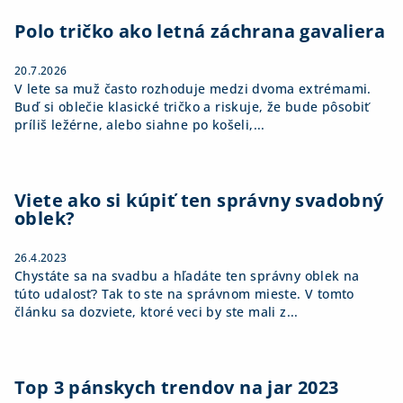
t
i
Polo tričko ako letná záchrana gavaliera
e
20.7.2026
V lete sa muž často rozhoduje medzi dvoma extrémami.
Buď si oblečie klasické tričko a riskuje, že bude pôsobiť
príliš ležérne, alebo siahne po košeli,...
Viete ako si kúpiť ten správny svadobný
oblek?
26.4.2023
Chystáte sa na svadbu a hľadáte ten správny oblek na
túto udalosť? Tak to ste na správnom mieste. V tomto
článku sa dozviete, ktoré veci by ste mali z...
Top 3 pánskych trendov na jar 2023