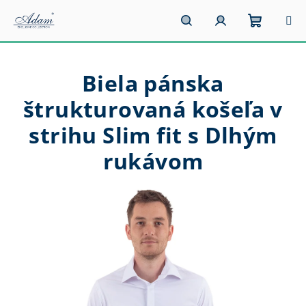
Prejsť
na
obsah
Nákupn
Hľadať
Prihlásenie
Biela pánska
košík
štrukturovaná košeľa v
strihu Slim fit s Dlhým
rukávom