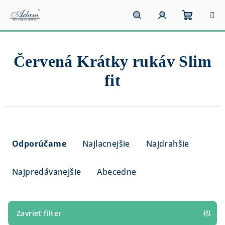
Prejsť
na
obsah
Nákupn
Hľadať
Prihlásenie
Červená Krátky rukáv Slim
košík
fit
R
a
Odporúčame
Najlacnejšie
Najdrahšie
d
e
Najpredávanejšie
Abecedne
n
i
e
Zavrieť filter