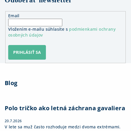
Odoberať newsletter
d
a
Email
c
i
Vložením e-mailu súhlasíte s
podmienkami ochrany
e
osobných údajov
p
r
v
PRIHLÁSIŤ SA
k
y
Z
v
á
ý
Blog
p
p
ä
i
s
t
u
i
Polo tričko ako letná záchrana gavaliera
e
20.7.2026
V lete sa muž často rozhoduje medzi dvoma extrémami.