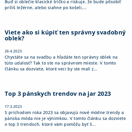
Buď si oblečie klasické tričko a riskuje, že bude pôsobiť
príliš ležérne, alebo siahne po košeli,...
Viete ako si kúpiť ten správny svadobný
oblek?
26.4.2023
Chystáte sa na svadbu a hľadáte ten správny oblek na
túto udalosť? Tak to ste na správnom mieste. V tomto
článku sa dozviete, ktoré veci by ste mali z...
Top 3 pánskych trendov na jar 2023
17.3.2023
S príchodom roka 2023 sa objavujú nové módne trendy a
pánska móda nie je výnimkou. V tomto článku sa dozviete
o top 3 trendoch, ktoré vám pomôžu byť š...