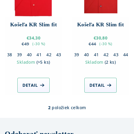
p
r
o
d
Košeľa KR Slim fit
Košeľa KR Slim fit
u
€34,30
€30,80
k
€49
€44
(–30 %)
(–30 %)
t
38
39
40
41
42
43
44
39
40
41
42
43
44
o
Skladom
(
>5 ks
)
Skladom
(
2 ks
)
v
DETAIL
DETAIL
2
položiek celkom
O
v
l
á