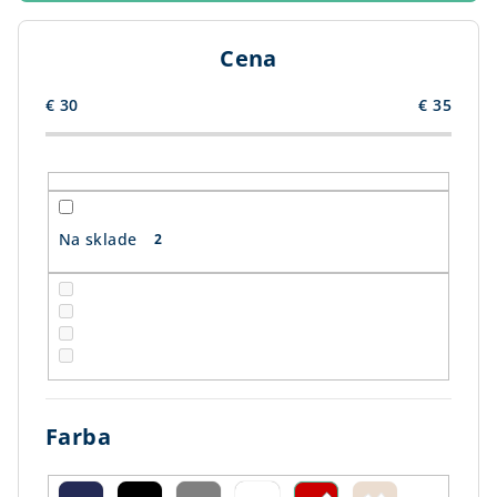
p
r
Cena
o
d
€
30
€
35
u
k
t
o
Na sklade
2
v
Farba