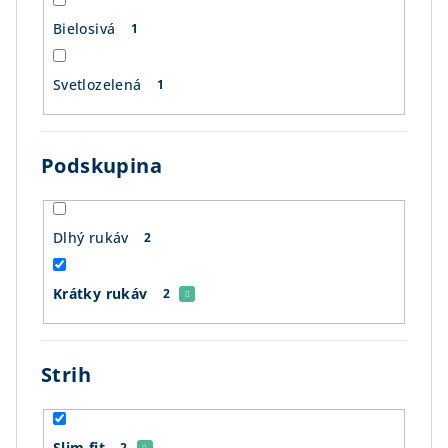
Bielosivá
1
Svetlozelená
1
Podskupina
Dlhý rukáv
2
Krátky rukáv
2
Strih
Slim fit
2