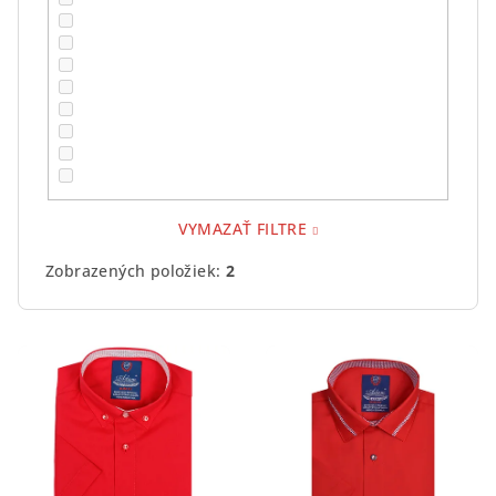
VYMAZAŤ FILTRE
Zobrazených položiek:
2
V
ý
p
i
s