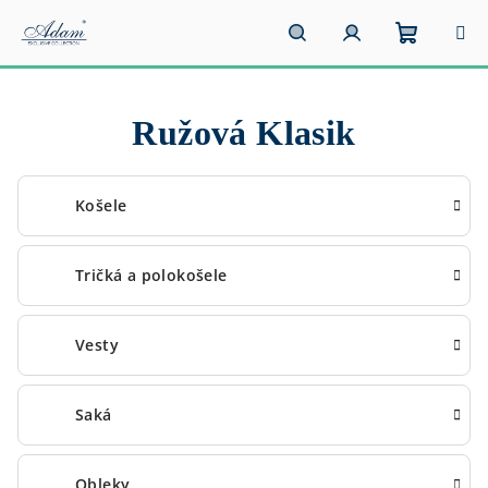
Prejsť
na
obsah
Nákupn
Hľadať
Prihlásenie
Ružová Klasik
košík
Košele
Tričká a polokošele
Vesty
Saká
Obleky