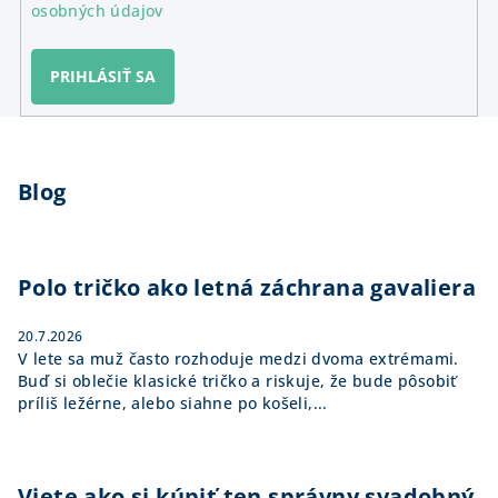
osobných údajov
PRIHLÁSIŤ SA
Z
á
Blog
p
ä
t
i
Polo tričko ako letná záchrana gavaliera
e
20.7.2026
V lete sa muž často rozhoduje medzi dvoma extrémami.
Buď si oblečie klasické tričko a riskuje, že bude pôsobiť
príliš ležérne, alebo siahne po košeli,...
Viete ako si kúpiť ten správny svadobný