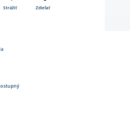
Strážiť
Zdieľať
ia
dostupný