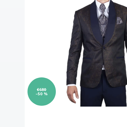
€680
–50 %