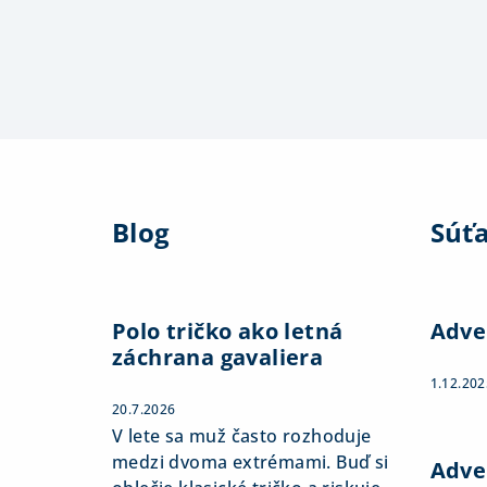
Z
á
Blog
Súť
p
ä
t
Polo tričko ako letná
Adve
záchrana gavaliera
i
1.12.202
e
20.7.2026
V lete sa muž často rozhoduje
medzi dvoma extrémami. Buď si
Adve