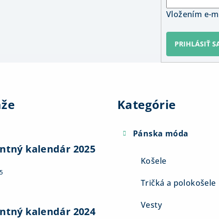
Vložením e-ma
PRIHLÁSIŤ S
Preskočiť
kategórie
aže
Kategórie
Pánska móda
ntný kalendár 2025
Košele
5
Tričká a polokošele
Vesty
ntný kalendár 2024