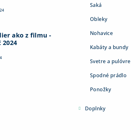
Saká
024
Obleky
Nohavice
ier ako z filmu -
ž 2024
Kabáty a bundy
4
Svetre a pulóvre
Spodné prádlo
Ponožky
Doplnky