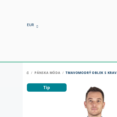
Prejsť
na
obsah
EUR
/
PÁNSKA MÓDA
/
TMAVOMODRÝ OBLEK S KRAV
DOMOV
Tip