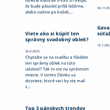
oblečie klasické tričko a riskuje,
že bude pôsobiť príliš ležérne,
30.11.2
alebo siahne po košeli,...
Gaval
Viete ako si kúpiť ten
súťa
správny svadobný oblek?
15.7.202
26.4.2023
Chystáte sa na svadbu a hľadáte
ten správny oblek na túto
udalosť? Tak to ste na správnom
mieste. V tomto článku sa
dozviete, ktoré veci by ste mali
z...
Top 3 pánskych trendov