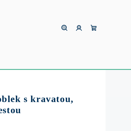
Hľadať
Prihlásenie
Nákupný
košík
lek s kravatou,
estou