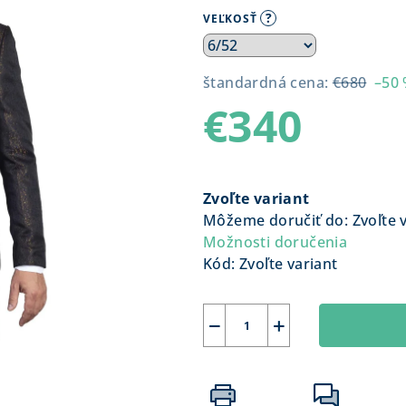
?
VEĽKOSŤ
štandardná cena:
€680
–50
€340
Jednotková
cena:
Zvoľte variant
Môžeme doručiť do:
Zvoľte 
Možnosti doručenia
Kód:
Zvoľte variant
−
+