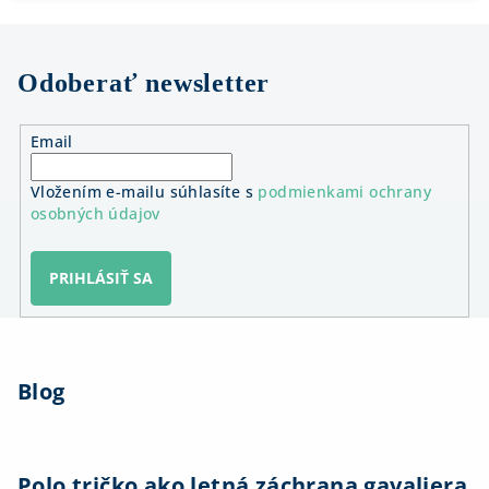
Odoberať newsletter
Email
Vložením e-mailu súhlasíte s
podmienkami ochrany
osobných údajov
PRIHLÁSIŤ SA
Z
á
Blog
p
ä
t
i
Polo tričko ako letná záchrana gavaliera