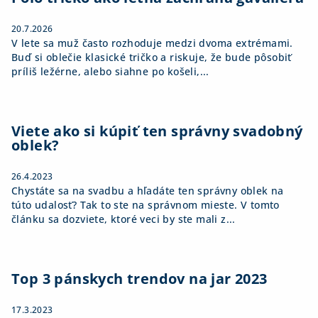
e
20.7.2026
V lete sa muž často rozhoduje medzi dvoma extrémami.
Buď si oblečie klasické tričko a riskuje, že bude pôsobiť
príliš ležérne, alebo siahne po košeli,...
Viete ako si kúpiť ten správny svadobný
oblek?
26.4.2023
Chystáte sa na svadbu a hľadáte ten správny oblek na
túto udalosť? Tak to ste na správnom mieste. V tomto
článku sa dozviete, ktoré veci by ste mali z...
Top 3 pánskych trendov na jar 2023
17.3.2023