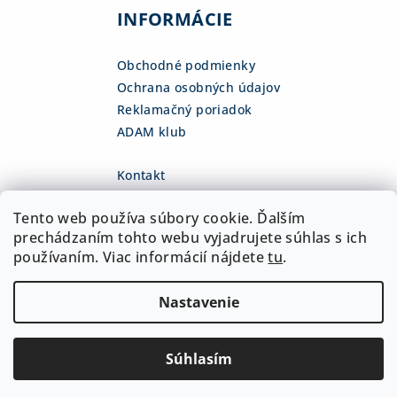
INFORMÁCIE
Obchodné podmienky
Ochrana osobných údajov
Reklamačný poriadok
ADAM klub
Kontakt
eshop
@
adamsk.eu
Tento web používa súbory cookie. Ďalším
+421 918 468 475
fb.com/adamshop.sk
prechádzaním tohto webu vyjadrujete súhlas s ich
adamshop.sk
používaním. Viac informácií nájdete
tu
.
@adamshop-sk
Nastavenie
Copyright 2026
ADAM Slovakia, s.r.o.
. Všetky práva
vyhradené.
Upraviť nastavenie cookies
Súhlasím
Vytvoril Shoptet