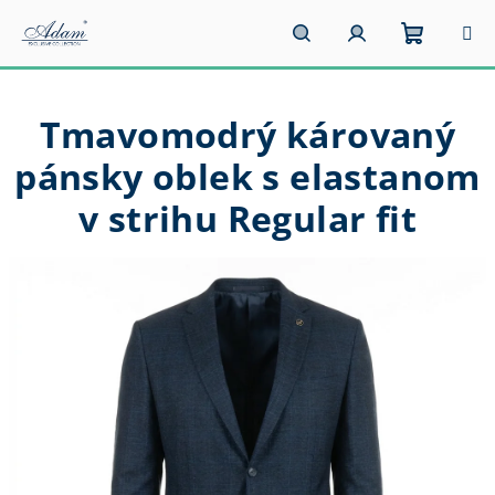
Prejsť
na
obsah
Nákupn
Hľadať
Prihlásenie
Tmavomodrý károvaný
košík
pánsky oblek s elastanom
v strihu Regular fit