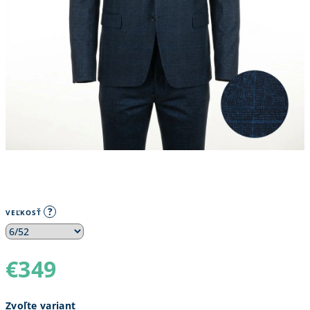
?
VEĽKOSŤ
€349
Jednotková
Zvoľte variant
cena: