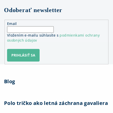
Odoberať newsletter
Email
Vložením e-mailu súhlasíte s
podmienkami ochrany
osobných údajov
PRIHLÁSIŤ SA
Z
á
Blog
p
ä
t
i
Polo tričko ako letná záchrana gavaliera
e