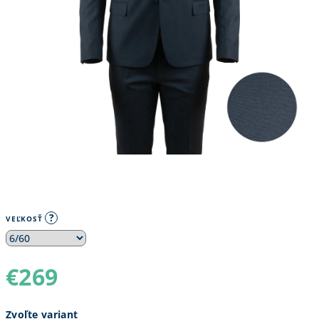
?
VEĽKOSŤ
€269
Jednotková
Zvoľte variant
cena: