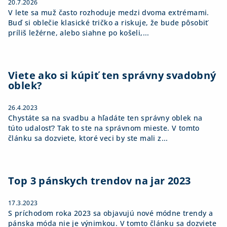
20.7.2026
V lete sa muž často rozhoduje medzi dvoma extrémami.
Buď si oblečie klasické tričko a riskuje, že bude pôsobiť
príliš ležérne, alebo siahne po košeli,...
Viete ako si kúpiť ten správny svadobný
oblek?
26.4.2023
Chystáte sa na svadbu a hľadáte ten správny oblek na
túto udalosť? Tak to ste na správnom mieste. V tomto
článku sa dozviete, ktoré veci by ste mali z...
Top 3 pánskych trendov na jar 2023
17.3.2023
S príchodom roka 2023 sa objavujú nové módne trendy a
pánska móda nie je výnimkou. V tomto článku sa dozviete