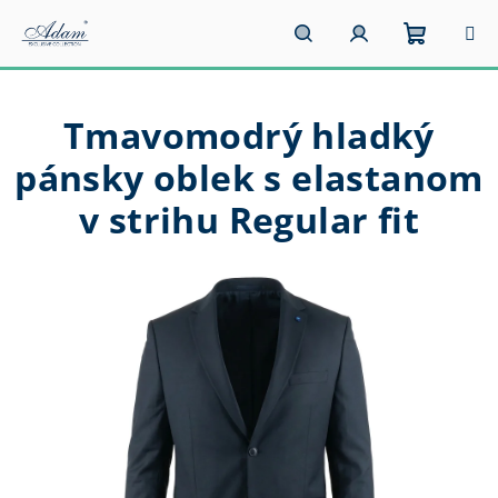
Prejsť
na
obsah
Nákupn
Hľadať
Prihlásenie
Tmavomodrý hladký
košík
pánsky oblek s elastanom
v strihu Regular fit