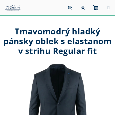
Prejsť
na
obsah
Nákupn
Hľadať
Prihlásenie
Tmavomodrý hladký
košík
pánsky oblek s elastanom
v strihu Regular fit