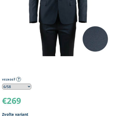
?
VEĽKOSŤ
€269
Jednotková
Zvoľte variant
cena: