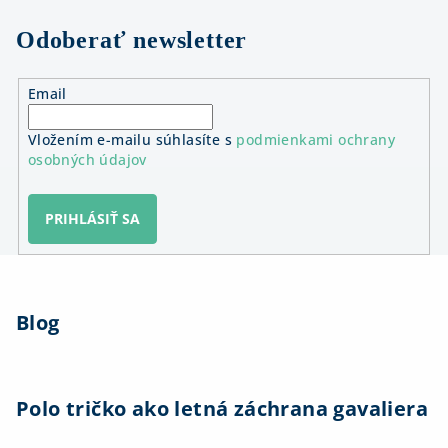
Odoberať newsletter
Email
Vložením e-mailu súhlasíte s
podmienkami ochrany
osobných údajov
PRIHLÁSIŤ SA
Z
á
Blog
p
ä
t
i
Polo tričko ako letná záchrana gavaliera
e