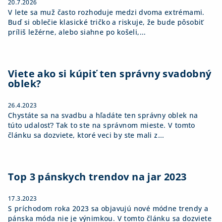
20.7.2026
V lete sa muž často rozhoduje medzi dvoma extrémami.
Buď si oblečie klasické tričko a riskuje, že bude pôsobiť
príliš ležérne, alebo siahne po košeli,...
Viete ako si kúpiť ten správny svadobný
oblek?
26.4.2023
Chystáte sa na svadbu a hľadáte ten správny oblek na
túto udalosť? Tak to ste na správnom mieste. V tomto
článku sa dozviete, ktoré veci by ste mali z...
Top 3 pánskych trendov na jar 2023
17.3.2023
S príchodom roka 2023 sa objavujú nové módne trendy a
pánska móda nie je výnimkou. V tomto článku sa dozviete