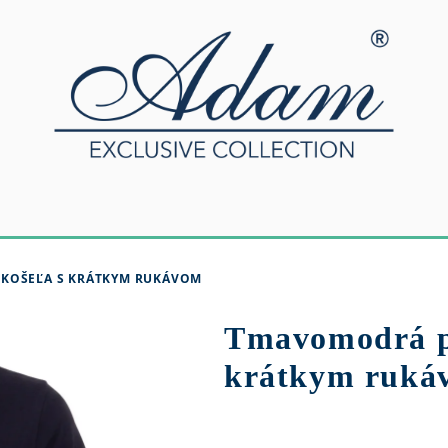
KOŠEĽA S KRÁTKYM RUKÁVOM
Tmavomodrá p
krátkym ruká