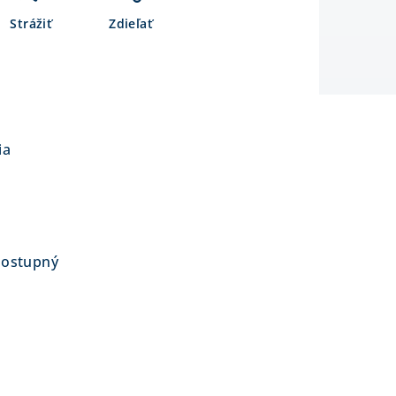
Strážiť
Zdieľať
ia
dostupný