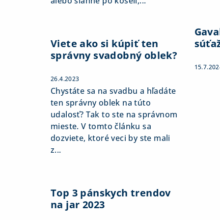
alebo siahne po košeli,...
Gaval
Viete ako si kúpiť ten
súťa
správny svadobný oblek?
15.7.202
26.4.2023
Chystáte sa na svadbu a hľadáte
ten správny oblek na túto
udalosť? Tak to ste na správnom
mieste. V tomto článku sa
dozviete, ktoré veci by ste mali
z...
Top 3 pánskych trendov
na jar 2023