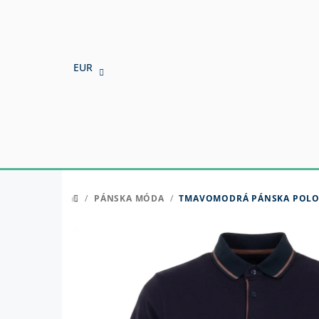
Prejsť
na
obsah
EUR
/
PÁNSKA MÓDA
/
TMAVOMODRÁ PÁNSKA POLO
DOMOV