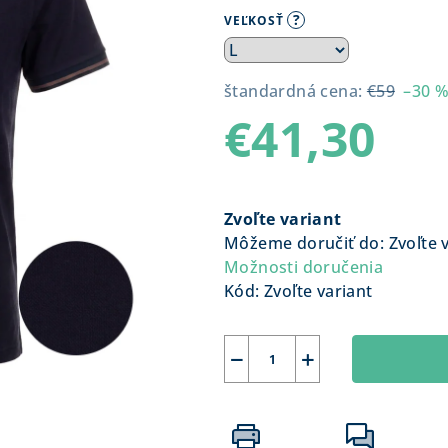
?
VEĽKOSŤ
štandardná cena:
€59
–30 
€41,30
Jednotková
cena:
Zvoľte variant
Môžeme doručiť do:
Zvoľte 
Možnosti doručenia
Kód:
Zvoľte variant
−
+