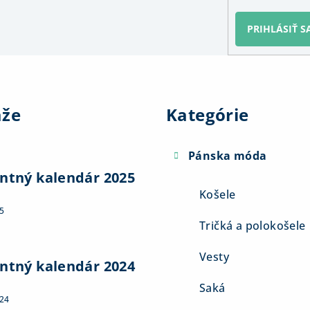
PRIHLÁSIŤ S
Preskočiť
kategórie
aže
Kategórie
Pánska móda
ntný kalendár 2025
Košele
5
Tričká a polokošele
Vesty
ntný kalendár 2024
Saká
024