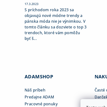
17.3.2023
S príchodom roka 2023 sa
objavujú nové módne trendy a
pánska móda nie je výnimkou. V
tomto článku sa dozviete o top 3
trendoch, ktoré vám pomôžu
byť š...
ADAMSHOP
NAK
Náš príbeh
Časté 
Predajne ADAM
Darče
Pracovné ponuky
Veľkos