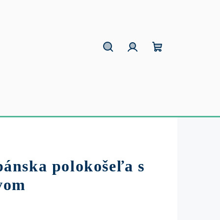
Hľadať
Prihlásenie
Nákupný
košík
ánska polokošeľa s
vom