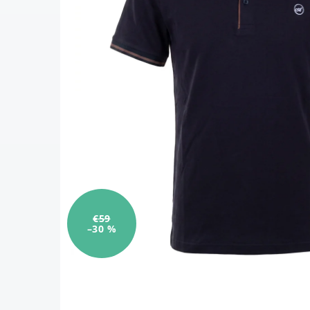
€59
–30 %