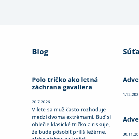
Z
á
Blog
Súť
p
ä
t
Polo tričko ako letná
Adve
záchrana gavaliera
i
1.12.202
e
20.7.2026
V lete sa muž často rozhoduje
medzi dvoma extrémami. Buď si
Adve
oblečie klasické tričko a riskuje,
že bude pôsobiť príliš ležérne,
30.11.2