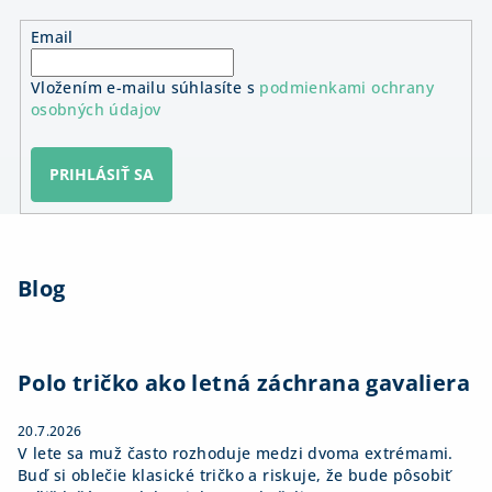
Email
Vložením e-mailu súhlasíte s
podmienkami ochrany
osobných údajov
PRIHLÁSIŤ SA
Z
á
Blog
p
ä
t
i
Polo tričko ako letná záchrana gavaliera
e
20.7.2026
V lete sa muž často rozhoduje medzi dvoma extrémami.
Buď si oblečie klasické tričko a riskuje, že bude pôsobiť