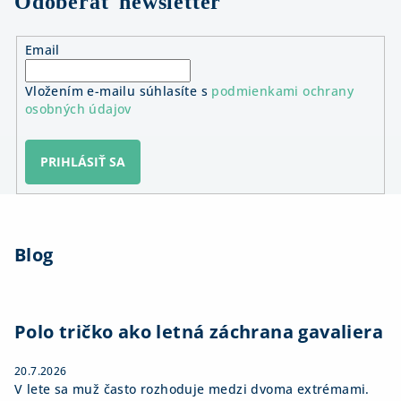
Odoberať newsletter
Email
Vložením e-mailu súhlasíte s
podmienkami ochrany
osobných údajov
PRIHLÁSIŤ SA
Z
á
Blog
p
ä
t
i
Polo tričko ako letná záchrana gavaliera
e
20.7.2026
V lete sa muž často rozhoduje medzi dvoma extrémami.