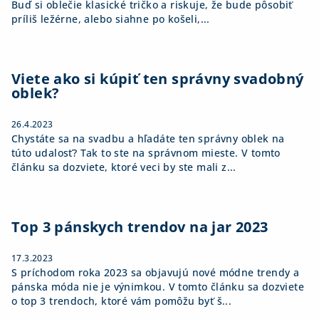
Buď si oblečie klasické tričko a riskuje, že bude pôsobiť
príliš ležérne, alebo siahne po košeli,...
Viete ako si kúpiť ten správny svadobný
oblek?
26.4.2023
Chystáte sa na svadbu a hľadáte ten správny oblek na
túto udalosť? Tak to ste na správnom mieste. V tomto
článku sa dozviete, ktoré veci by ste mali z...
Top 3 pánskych trendov na jar 2023
17.3.2023
S príchodom roka 2023 sa objavujú nové módne trendy a
pánska móda nie je výnimkou. V tomto článku sa dozviete
o top 3 trendoch, ktoré vám pomôžu byť š...