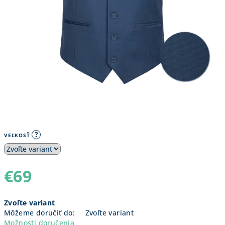
?
VEĽKOSŤ
€69
Jednotková
Zvoľte variant
cena:
Môžeme doručiť do:
Zvoľte variant
Možnosti doručenia