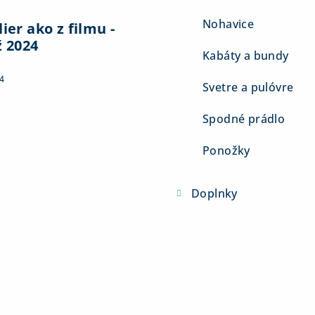
Nohavice
ier ako z filmu -
ž 2024
Kabáty a bundy
4
Svetre a pulóvre
Spodné prádlo
Ponožky
Doplnky