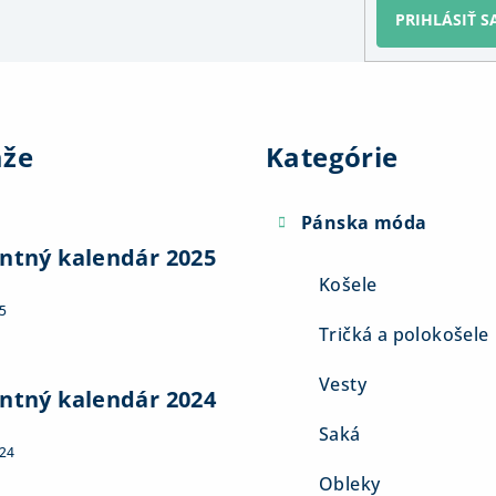
PRIHLÁSIŤ S
Preskočiť
kategórie
aže
Kategórie
Pánska móda
ntný kalendár 2025
Košele
5
Tričká a polokošele
Vesty
ntný kalendár 2024
Saká
024
Obleky