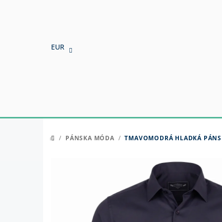
Prejsť
na
obsah
EUR
/
PÁNSKA MÓDA
/
TMAVOMODRÁ HLADKÁ PÁNSK
DOMOV