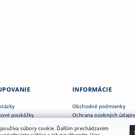
UPOVANIE
INFORMÁCIE
otázky
Obchodné podmienky
kové poukážky
Ochrana osobných údajo
tné tabuľky
Reklamačný poriadok
používa súbory cookie. Ďalším prechádzaním
 a doprava
ADAM klub