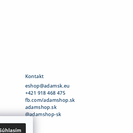
Kontakt
eshop
@
adamsk.eu
+421 918 468 475
fb.com/adamshop.sk
adamshop.sk
v
@adamshop-sk
Súhlasím