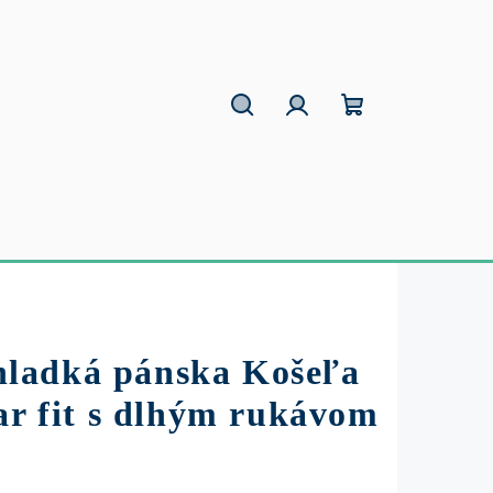
Hľadať
Prihlásenie
Nákupný
košík
ladká pánska Košeľa
ar fit s dlhým rukávom