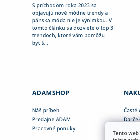
S príchodom roka 2023 sa
objavujú nové módne trendy a
pánska móda nie je výnimkou. V
tomto článku sa dozviete o top 3
trendoch, ktoré vám pomôžu
byť š...
ADAMSHOP
NAK
Náš príbeh
Časté 
Predajne ADAM
Darče
Pracovné ponuky
Veľkos
Tento web 
Platba