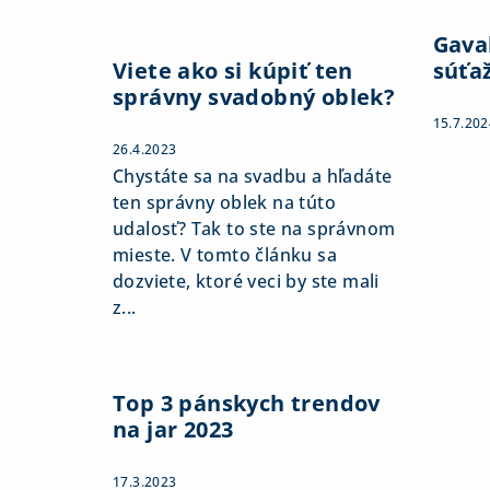
Gaval
Viete ako si kúpiť ten
súťa
správny svadobný oblek?
15.7.202
26.4.2023
Chystáte sa na svadbu a hľadáte
ten správny oblek na túto
udalosť? Tak to ste na správnom
mieste. V tomto článku sa
dozviete, ktoré veci by ste mali
z...
Top 3 pánskych trendov
na jar 2023
17.3.2023