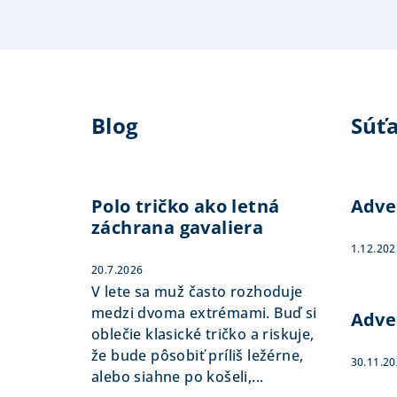
Z
á
Blog
Súť
p
ä
t
Polo tričko ako letná
Adve
záchrana gavaliera
i
1.12.202
e
20.7.2026
V lete sa muž často rozhoduje
medzi dvoma extrémami. Buď si
Adve
oblečie klasické tričko a riskuje,
že bude pôsobiť príliš ležérne,
30.11.2
alebo siahne po košeli,...