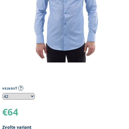
?
VEĽKOSŤ
€64
Jednotková
Zvoľte variant
cena: