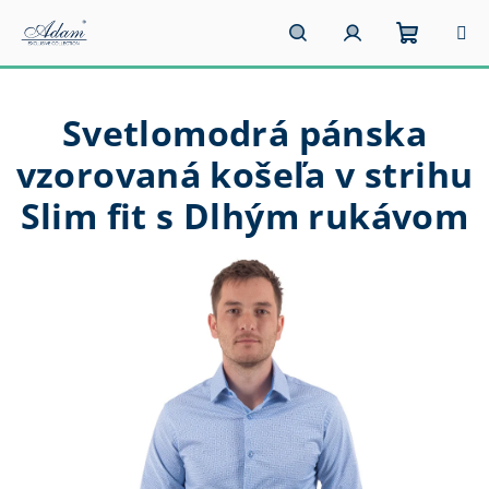
Prejsť
na
obsah
Nákupn
Hľadať
Prihlásenie
Svetlomodrá pánska
košík
vzorovaná košeľa v strihu
Slim fit s Dlhým rukávom