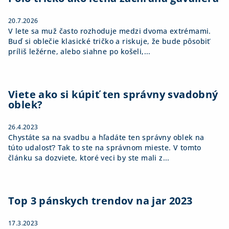
e
20.7.2026
V lete sa muž často rozhoduje medzi dvoma extrémami.
Buď si oblečie klasické tričko a riskuje, že bude pôsobiť
príliš ležérne, alebo siahne po košeli,...
Viete ako si kúpiť ten správny svadobný
oblek?
26.4.2023
Chystáte sa na svadbu a hľadáte ten správny oblek na
túto udalosť? Tak to ste na správnom mieste. V tomto
článku sa dozviete, ktoré veci by ste mali z...
Top 3 pánskych trendov na jar 2023
17.3.2023