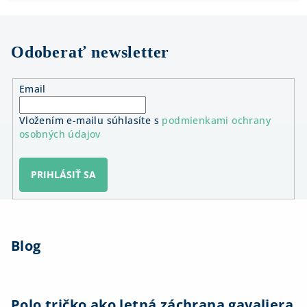
Odoberať newsletter
Email
Vložením e-mailu súhlasíte s
podmienkami ochrany
osobných údajov
PRIHLÁSIŤ SA
Z
á
Blog
p
ä
t
i
Polo tričko ako letná záchrana gavaliera