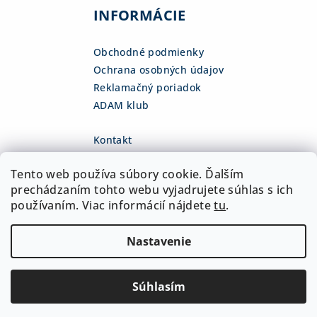
INFORMÁCIE
Obchodné podmienky
Ochrana osobných údajov
Reklamačný poriadok
ADAM klub
Kontakt
eshop
@
adamsk.eu
Tento web používa súbory cookie. Ďalším
+421 918 468 475
fb.com/adamshop.sk
prechádzaním tohto webu vyjadrujete súhlas s ich
adamshop.sk
používaním. Viac informácií nájdete
tu
.
@adamshop-sk
Nastavenie
Copyright 2026
ADAM Slovakia, s.r.o.
. Všetky práva
vyhradené.
Upraviť nastavenie cookies
Súhlasím
Vytvoril Shoptet