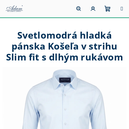
Prejsť
na
obsah
Nákupn
Hľadať
Prihlásenie
Svetlomodrá hladká
košík
pánska Košeľa v strihu
Slim fit s dlhým rukávom