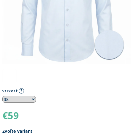
?
VEĽKOSŤ
€59
Jednotková
Zvoľte variant
cena: