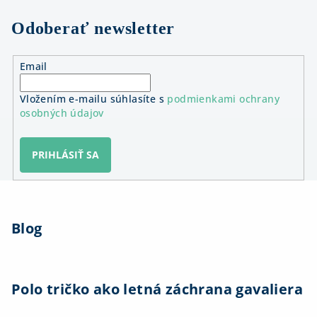
Odoberať newsletter
Email
Vložením e-mailu súhlasíte s
podmienkami ochrany
osobných údajov
PRIHLÁSIŤ SA
Z
á
Blog
p
ä
t
i
Polo tričko ako letná záchrana gavaliera
e