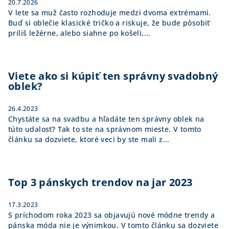
20.7.2026
V lete sa muž často rozhoduje medzi dvoma extrémami.
Buď si oblečie klasické tričko a riskuje, že bude pôsobiť
príliš ležérne, alebo siahne po košeli,...
Viete ako si kúpiť ten správny svadobný
oblek?
26.4.2023
Chystáte sa na svadbu a hľadáte ten správny oblek na
túto udalosť? Tak to ste na správnom mieste. V tomto
článku sa dozviete, ktoré veci by ste mali z...
Top 3 pánskych trendov na jar 2023
17.3.2023
S príchodom roka 2023 sa objavujú nové módne trendy a
pánska móda nie je výnimkou. V tomto článku sa dozviete