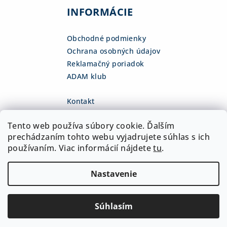
INFORMÁCIE
Obchodné podmienky
Ochrana osobných údajov
Reklamačný poriadok
ADAM klub
Kontakt
eshop
@
adamsk.eu
Tento web používa súbory cookie. Ďalším
+421 918 468 475
fb.com/adamshop.sk
prechádzaním tohto webu vyjadrujete súhlas s ich
adamshop.sk
používaním. Viac informácií nájdete
tu
.
@adamshop-sk
Nastavenie
Copyright 2026
ADAM Slovakia, s.r.o.
. Všetky práva
vyhradené.
Upraviť nastavenie cookies
Súhlasím
Vytvoril Shoptet