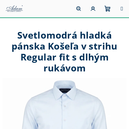
Prejsť
na
obsah
Nákupn
Hľadať
Prihlásenie
Svetlomodrá hladká
košík
pánska Košeľa v strihu
Regular fit s dlhým
rukávom