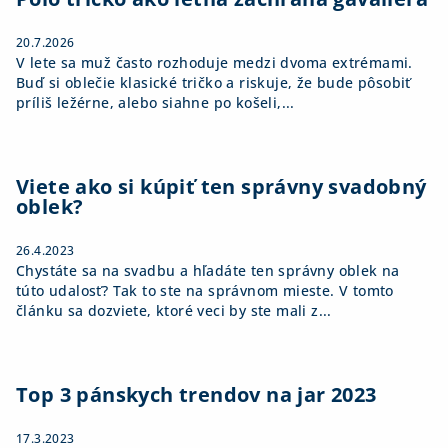
e
20.7.2026
V lete sa muž často rozhoduje medzi dvoma extrémami.
Buď si oblečie klasické tričko a riskuje, že bude pôsobiť
príliš ležérne, alebo siahne po košeli,...
Viete ako si kúpiť ten správny svadobný
oblek?
26.4.2023
Chystáte sa na svadbu a hľadáte ten správny oblek na
túto udalosť? Tak to ste na správnom mieste. V tomto
článku sa dozviete, ktoré veci by ste mali z...
Top 3 pánskych trendov na jar 2023
17.3.2023