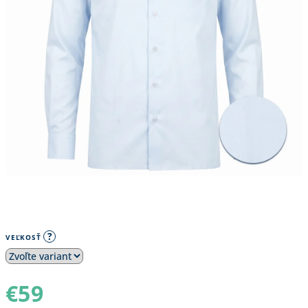
?
VEĽKOSŤ
€59