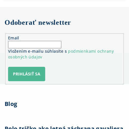
Odoberať newsletter
Email
Vložením e-mailu súhlasíte s
podmienkami ochrany
osobných údajov
PRIHLÁSIŤ SA
Z
á
Blog
p
ä
t
i
Polo tričko ako letná záchrana gavaliera