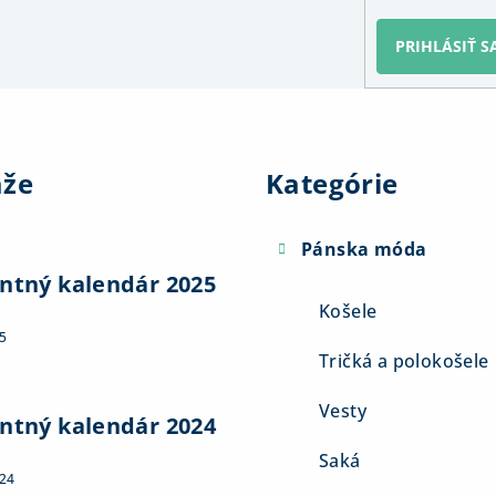
PRIHLÁSIŤ S
Preskočiť
kategórie
aže
Kategórie
Pánska móda
ntný kalendár 2025
Košele
5
Tričká a polokošele
Vesty
ntný kalendár 2024
Saká
024