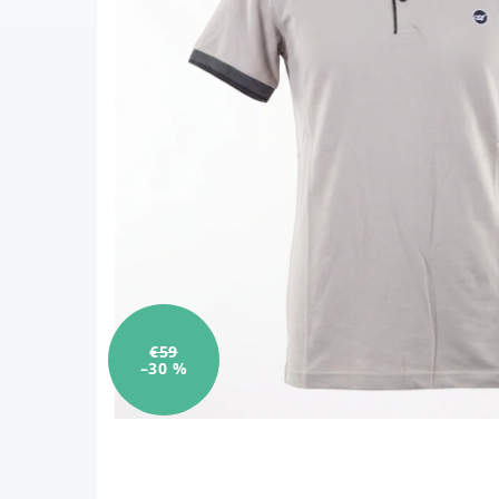
€59
–30 %