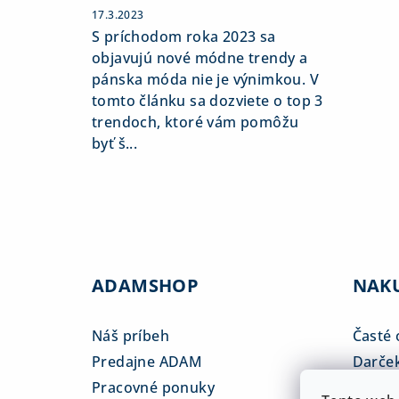
17.3.2023
S príchodom roka 2023 sa
objavujú nové módne trendy a
pánska móda nie je výnimkou. V
tomto článku sa dozviete o top 3
trendoch, ktoré vám pomôžu
byť š...
ADAMSHOP
NAK
Náš príbeh
Časté 
Predajne ADAM
Darče
Pracovné ponuky
Veľkos