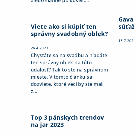
alebo siahne po košeli,...
Gaval
Viete ako si kúpiť ten
súťa
správny svadobný oblek?
15.7.202
26.4.2023
Chystáte sa na svadbu a hľadáte
ten správny oblek na túto
udalosť? Tak to ste na správnom
mieste. V tomto článku sa
dozviete, ktoré veci by ste mali
z...
Top 3 pánskych trendov
na jar 2023