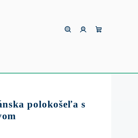
Hľadať
Prihlásenie
Nákupný
košík
ánska polokošeľa s
vom