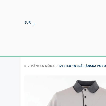
Prejsť
na
obsah
EUR
/
PÁNSKA MÓDA
/
SVETLOHNEDÁ PÁNSKA POLO
DOMOV