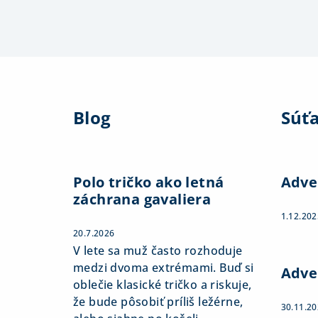
Z
á
Blog
Súť
p
ä
t
Polo tričko ako letná
Adve
záchrana gavaliera
i
1.12.202
e
20.7.2026
V lete sa muž často rozhoduje
medzi dvoma extrémami. Buď si
Adve
oblečie klasické tričko a riskuje,
že bude pôsobiť príliš ležérne,
30.11.2