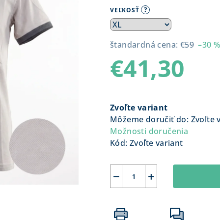
?
VEĽKOSŤ
štandardná cena:
€59
–30 
€41,30
Jednotková
cena:
Zvoľte variant
Môžeme doručiť do:
Zvoľte 
Možnosti doručenia
Kód:
Zvoľte variant
−
+