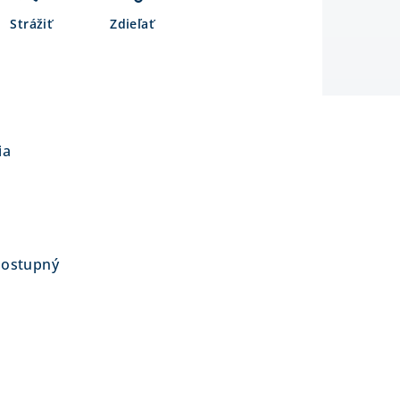
Strážiť
Zdieľať
ia
dostupný