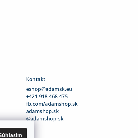
Kontakt
eshop
@
adamsk.eu
+421 918 468 475
fb.com/adamshop.sk
adamshop.sk
v
@adamshop-sk
Súhlasím