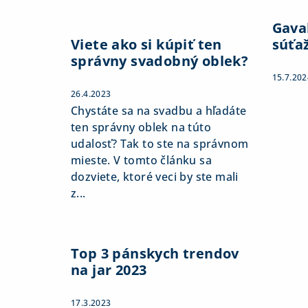
Gaval
Viete ako si kúpiť ten
súťa
správny svadobný oblek?
15.7.202
26.4.2023
Chystáte sa na svadbu a hľadáte
ten správny oblek na túto
udalosť? Tak to ste na správnom
mieste. V tomto článku sa
dozviete, ktoré veci by ste mali
z...
Top 3 pánskych trendov
na jar 2023
17.3.2023