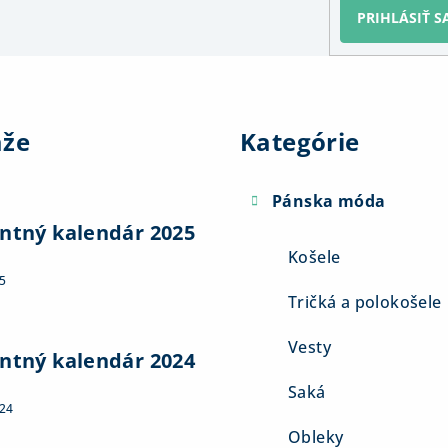
PRIHLÁSIŤ S
Preskočiť
kategórie
aže
Kategórie
Pánska móda
ntný kalendár 2025
Košele
5
Tričká a polokošele
Vesty
ntný kalendár 2024
Saká
024
Obleky