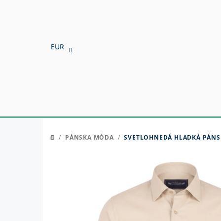
Prejsť
na
obsah
EUR
/
PÁNSKA MÓDA
/
SVETLOHNEDÁ HLADKÁ PÁNSK
DOMOV