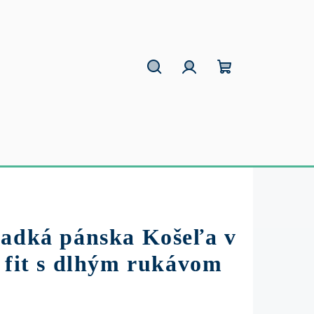
Hľadať
Prihlásenie
Nákupný
košík
ladká pánska Košeľa v
 fit s dlhým rukávom