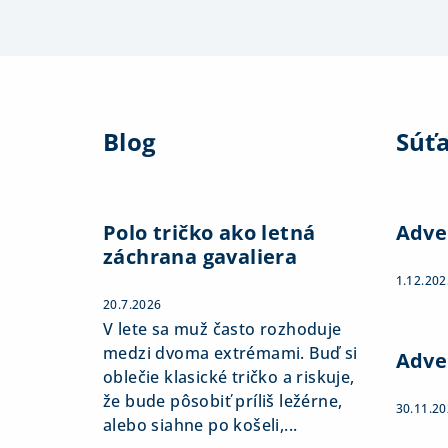
Z
á
Blog
Súť
p
ä
t
Polo tričko ako letná
Adve
záchrana gavaliera
i
1.12.202
e
20.7.2026
V lete sa muž často rozhoduje
medzi dvoma extrémami. Buď si
Adve
oblečie klasické tričko a riskuje,
že bude pôsobiť príliš ležérne,
30.11.2
alebo siahne po košeli,...