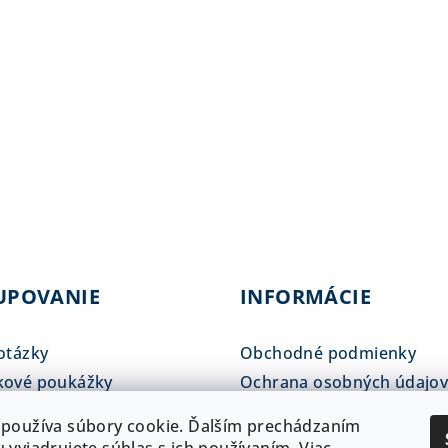
UPOVANIE
INFORMÁCIE
otázky
Obchodné podmienky
kové poukážky
Ochrana osobných údajo
tné tabuľky
Reklamačný poriadok
používa súbory cookie. Ďalším prechádzaním
 a doprava
ADAM klub