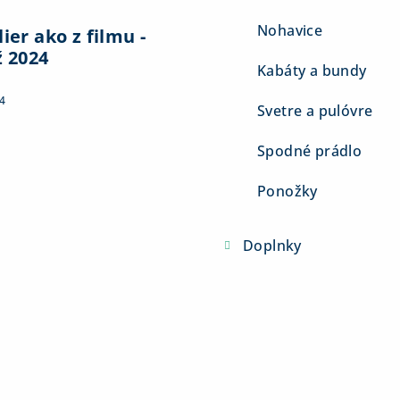
Nohavice
ier ako z filmu -
ž 2024
Kabáty a bundy
4
Svetre a pulóvre
Spodné prádlo
Ponožky
Doplnky