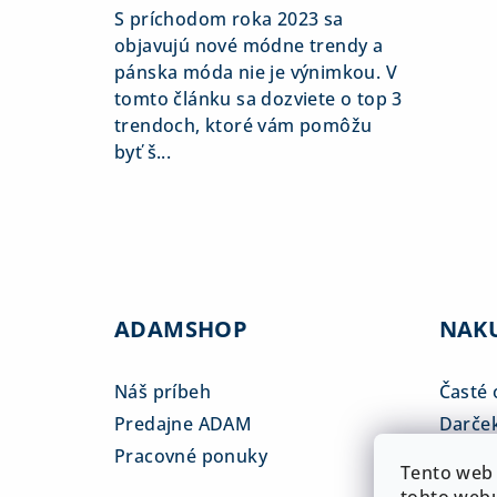
S príchodom roka 2023 sa
objavujú nové módne trendy a
pánska móda nie je výnimkou. V
tomto článku sa dozviete o top 3
trendoch, ktoré vám pomôžu
byť š...
ADAMSHOP
NAK
Náš príbeh
Časté 
Predajne ADAM
Darče
Pracovné ponuky
Veľkos
Tento web 
Platba