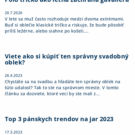
e
20.7.2026
V lete sa muž často rozhoduje medzi dvoma extrémami.
Buď si oblečie klasické tričko a riskuje, že bude pôsobiť
príliš ležérne, alebo siahne po košeli,...
Viete ako si kúpiť ten správny svadobný
oblek?
26.4.2023
Chystáte sa na svadbu a hľadáte ten správny oblek na
túto udalosť? Tak to ste na správnom mieste. V tomto
článku sa dozviete, ktoré veci by ste mali z...
Top 3 pánskych trendov na jar 2023
17.3.2023