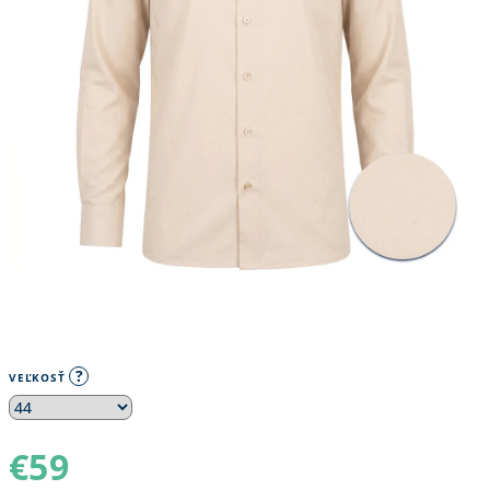
?
VEĽKOSŤ
€59