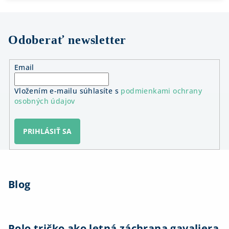
Odoberať newsletter
Email
Vložením e-mailu súhlasíte s
podmienkami ochrany
osobných údajov
PRIHLÁSIŤ SA
Z
á
Blog
p
ä
t
i
Polo tričko ako letná záchrana gavaliera