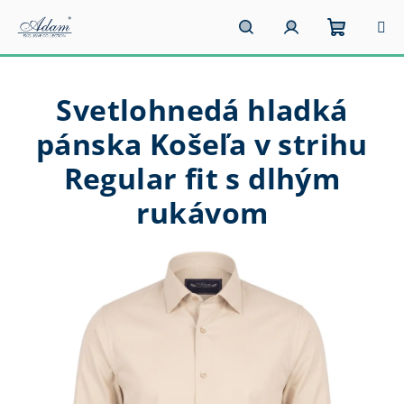
Prejsť
na
obsah
Nákupn
Hľadať
Prihlásenie
Svetlohnedá hladká
košík
pánska Košeľa v strihu
Regular fit s dlhým
rukávom