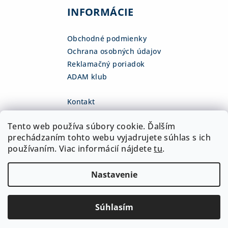
INFORMÁCIE
Obchodné podmienky
Ochrana osobných údajov
Reklamačný poriadok
ADAM klub
Kontakt
eshop
@
adamsk.eu
Tento web používa súbory cookie. Ďalším
+421 918 468 475
fb.com/adamshop.sk
prechádzaním tohto webu vyjadrujete súhlas s ich
adamshop.sk
používaním. Viac informácií nájdete
tu
.
@adamshop-sk
Nastavenie
Copyright 2026
ADAM Slovakia, s.r.o.
. Všetky práva
vyhradené.
Upraviť nastavenie cookies
Súhlasím
Vytvoril Shoptet