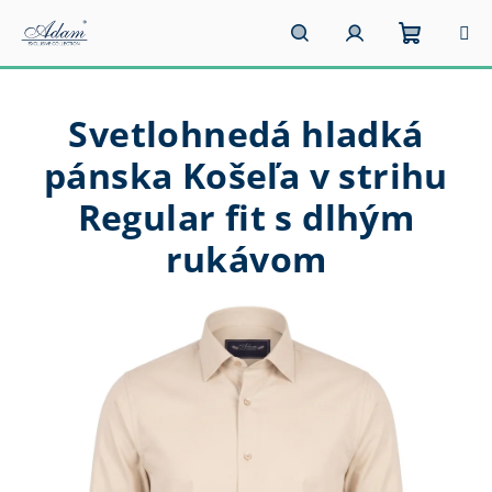
Prejsť
na
obsah
Nákupn
Hľadať
Prihlásenie
Svetlohnedá hladká
košík
pánska Košeľa v strihu
Regular fit s dlhým
rukávom