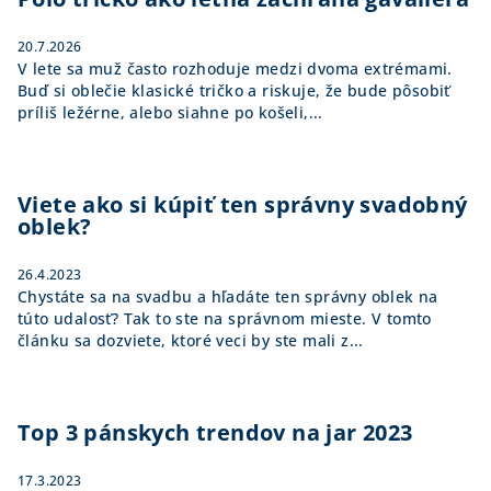
e
20.7.2026
V lete sa muž často rozhoduje medzi dvoma extrémami.
Buď si oblečie klasické tričko a riskuje, že bude pôsobiť
príliš ležérne, alebo siahne po košeli,...
Viete ako si kúpiť ten správny svadobný
oblek?
26.4.2023
Chystáte sa na svadbu a hľadáte ten správny oblek na
túto udalosť? Tak to ste na správnom mieste. V tomto
článku sa dozviete, ktoré veci by ste mali z...
Top 3 pánskych trendov na jar 2023
17.3.2023