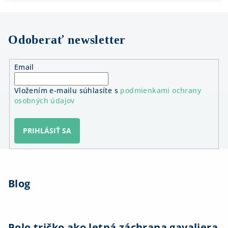
Odoberať newsletter
Email
Vložením e-mailu súhlasíte s
podmienkami ochrany
osobných údajov
PRIHLÁSIŤ SA
Z
á
Blog
p
ä
t
i
Polo tričko ako letná záchrana gavaliera