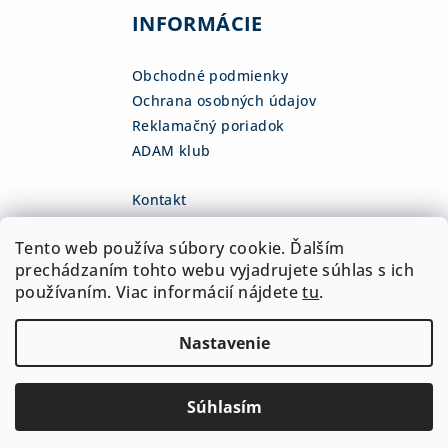
INFORMÁCIE
Obchodné podmienky
Ochrana osobných údajov
Reklamačný poriadok
ADAM klub
Kontakt
eshop
@
adamsk.eu
Tento web používa súbory cookie. Ďalším
+421 918 468 475
fb.com/adamshop.sk
prechádzaním tohto webu vyjadrujete súhlas s ich
adamshop.sk
používaním. Viac informácií nájdete
tu
.
@adamshop-sk
Nastavenie
Copyright 2026
ADAM Slovakia, s.r.o.
. Všetky práva
vyhradené.
Upraviť nastavenie cookies
Súhlasím
Vytvoril Shoptet