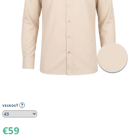
?
VEĽKOSŤ
€59