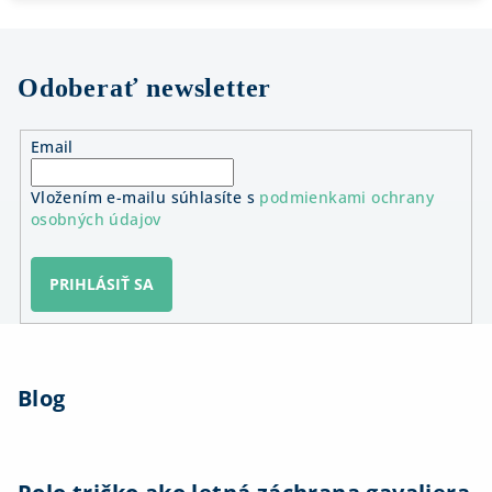
Odoberať newsletter
Email
Vložením e-mailu súhlasíte s
podmienkami ochrany
osobných údajov
PRIHLÁSIŤ SA
Z
á
Blog
p
ä
t