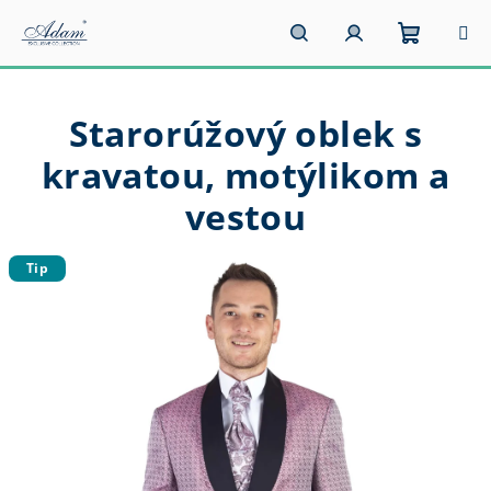
Prejsť
na
obsah
Nákupn
Hľadať
Prihlásenie
Starorúžový oblek s
košík
kravatou, motýlikom a
vestou
Tip