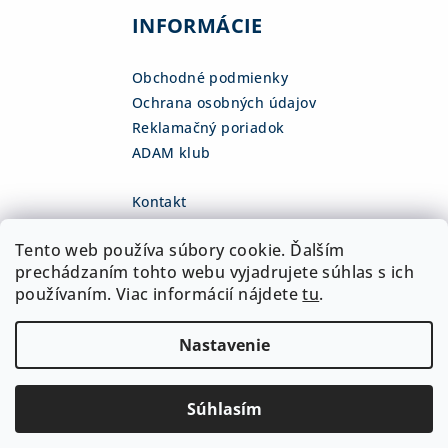
INFORMÁCIE
Obchodné podmienky
Ochrana osobných údajov
Reklamačný poriadok
ADAM klub
Kontakt
eshop
@
adamsk.eu
Tento web používa súbory cookie. Ďalším
+421 918 468 475
fb.com/adamshop.sk
prechádzaním tohto webu vyjadrujete súhlas s ich
adamshop.sk
používaním. Viac informácií nájdete
tu
.
@adamshop-sk
Nastavenie
Copyright 2026
ADAM Slovakia, s.r.o.
. Všetky práva
vyhradené.
Upraviť nastavenie cookies
Súhlasím
Vytvoril Shoptet