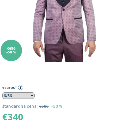
€680
–50 %
?
VEĽKOSŤ
štandardná cena:
€680
–50 %
€340
Jednotková