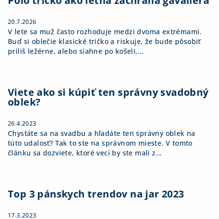
i
Polo tričko ako letná záchrana gavaliera
e
20.7.2026
V lete sa muž často rozhoduje medzi dvoma extrémami.
Buď si oblečie klasické tričko a riskuje, že bude pôsobiť
príliš ležérne, alebo siahne po košeli,...
Viete ako si kúpiť ten správny svadobný
oblek?
26.4.2023
Chystáte sa na svadbu a hľadáte ten správny oblek na
túto udalosť? Tak to ste na správnom mieste. V tomto
článku sa dozviete, ktoré veci by ste mali z...
Top 3 pánskych trendov na jar 2023
17.3.2023