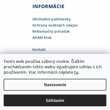
INFORMÁCIE
Obchodné podmienky
Ochrana osobných údajov
Reklamačný poriadok
ADAM klub
Kontakt
eshop
@
adamsk.eu
Tento web používa súbory cookie. Ďalším
+421 918 468 475
fb.com/adamshop.sk
prechádzaním tohto webu vyjadrujete súhlas s ich
adamshop.sk
používaním. Viac informácií nájdete
tu
.
@adamshop-sk
Nastavenie
Copyright 2026
ADAM Slovakia, s.r.o.
. Všetky práva
vyhradené.
Upraviť nastavenie cookies
Súhlasím
Vytvoril Shoptet