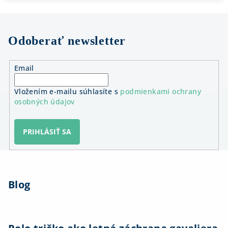
Odoberať newsletter
Email
Vložením e-mailu súhlasíte s
podmienkami ochrany
osobných údajov
PRIHLÁSIŤ SA
Z
á
Blog
p
ä
t