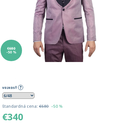
€680
–50 %
?
VEĽKOSŤ
štandardná cena:
€680
–50 %
€340
Jednotková