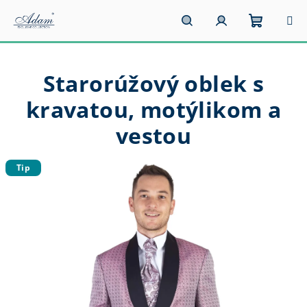
Prejsť
na
obsah
Nákupn
Hľadať
Prihlásenie
Starorúžový oblek s
košík
kravatou, motýlikom a
vestou
Tip