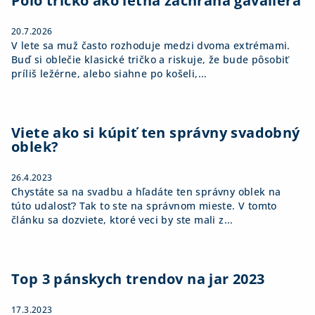
i
Polo tričko ako letná záchrana gavaliera
e
20.7.2026
V lete sa muž často rozhoduje medzi dvoma extrémami.
Buď si oblečie klasické tričko a riskuje, že bude pôsobiť
príliš ležérne, alebo siahne po košeli,...
Viete ako si kúpiť ten správny svadobný
oblek?
26.4.2023
Chystáte sa na svadbu a hľadáte ten správny oblek na
túto udalosť? Tak to ste na správnom mieste. V tomto
článku sa dozviete, ktoré veci by ste mali z...
Top 3 pánskych trendov na jar 2023
17.3.2023