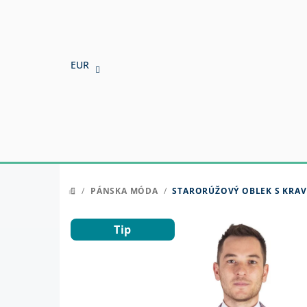
Prejsť
na
obsah
EUR
/
PÁNSKA MÓDA
/
STARORÚŽOVÝ OBLEK S KRAV
DOMOV
Tip