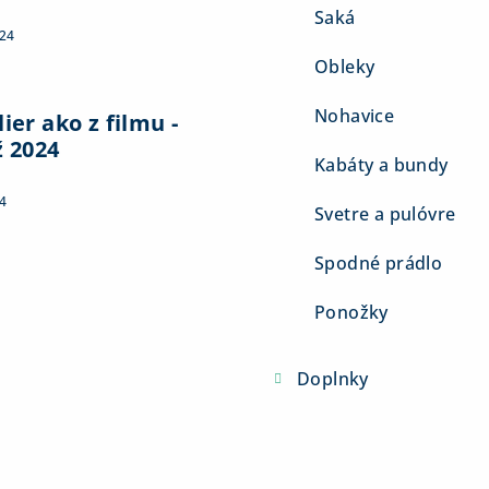
Saká
024
Obleky
Nohavice
ier ako z filmu -
ž 2024
Kabáty a bundy
4
Svetre a pulóvre
Spodné prádlo
Ponožky
Doplnky