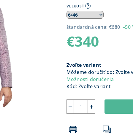
?
VEĽKOSŤ
štandardná cena:
€680
–50
€340
Jednotková
cena:
Zvoľte variant
Môžeme doručiť do:
Zvoľte 
Možnosti doručenia
Kód:
Zvoľte variant
−
+