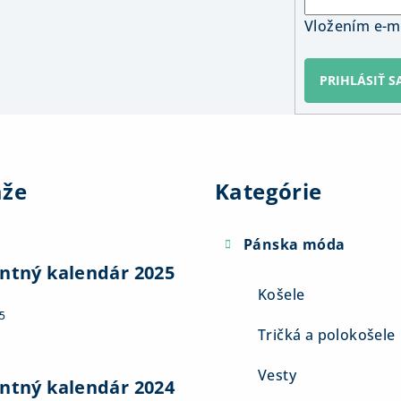
Vložením e-ma
PRIHLÁSIŤ S
Preskočiť
kategórie
aže
Kategórie
Pánska móda
ntný kalendár 2025
Košele
5
Tričká a polokošele
Vesty
ntný kalendár 2024