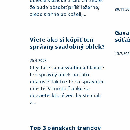
oblečie klasické tričko a riskuje,
že bude pôsobiť príliš ležérne,
30.11.2
alebo siahne po košeli,...
Gaval
Viete ako si kúpiť ten
súťa
správny svadobný oblek?
15.7.202
26.4.2023
Chystáte sa na svadbu a hľadáte
ten správny oblek na túto
udalosť? Tak to ste na správnom
mieste. V tomto článku sa
dozviete, ktoré veci by ste mali
z...
Top 3 pánskych trendov