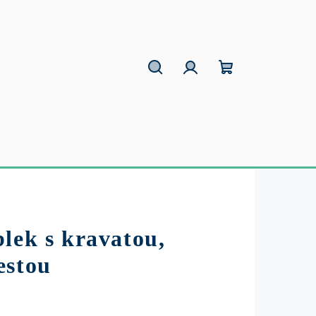
Hľadať
Prihlásenie
Nákupný
košík
lek s kravatou,
estou