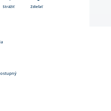
Strážiť
Zdieľať
ia
dostupný