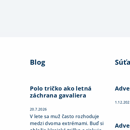
Z
á
Blog
Súť
p
ä
t
Polo tričko ako letná
Adve
záchrana gavaliera
i
1.12.202
e
20.7.2026
V lete sa muž často rozhoduje
medzi dvoma extrémami. Buď si
Adve