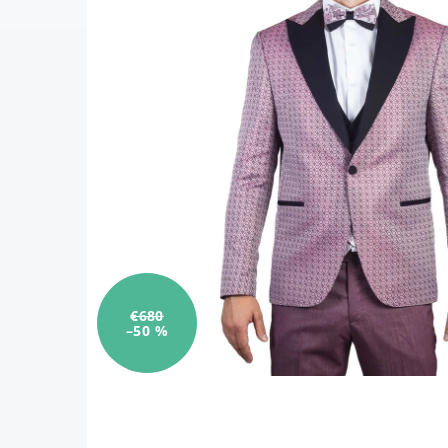
€680
–50 %