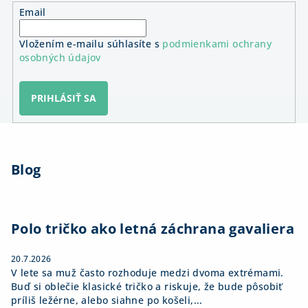
Email
Vložením e-mailu súhlasíte s
podmienkami ochrany
osobných údajov
PRIHLÁSIŤ SA
Z
á
Blog
p
ä
t
i
Polo tričko ako letná záchrana gavaliera
e
20.7.2026
V lete sa muž často rozhoduje medzi dvoma extrémami.
Buď si oblečie klasické tričko a riskuje, že bude pôsobiť
príliš ležérne, alebo siahne po košeli,...