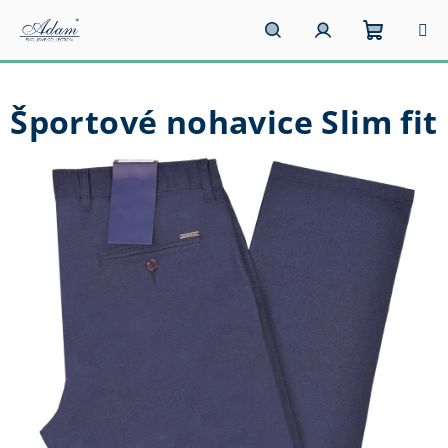
Prejsť
na
obsah
Nákupn
Hľadať
Prihlásenie
Športové nohavice Slim fit
košík