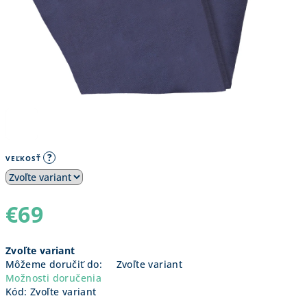
?
VEĽKOSŤ
€69
Jednotková
Zvoľte variant
cena:
Môžeme doručiť do:
Zvoľte variant
Možnosti doručenia
Kód:
Zvoľte variant