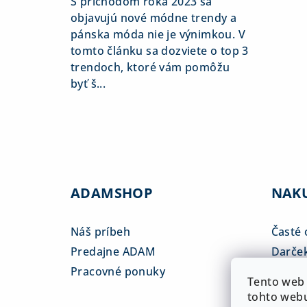
S príchodom roka 2023 sa
objavujú nové módne trendy a
pánska móda nie je výnimkou. V
tomto článku sa dozviete o top 3
trendoch, ktoré vám pomôžu
byť š...
ADAMSHOP
NAK
Náš príbeh
Časté 
Predajne ADAM
Darče
Pracovné ponuky
Veľkos
Tento web 
Platba
tohto webu