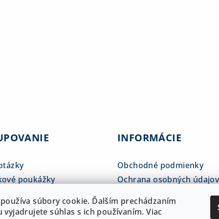
UPOVANIE
INFORMÁCIE
otázky
Obchodné podmienky
kové poukážky
Ochrana osobných údajo
tné tabuľky
Reklamačný poriadok
používa súbory cookie. Ďalším prechádzaním
 a doprava
ADAM klub
 vyjadrujete súhlas s ich používaním. Viac