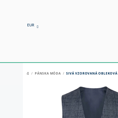
Prejsť
na
obsah
EUR
/
PÁNSKA MÓDA
/
SIVÁ VZOROVANÁ OBLEKOVÁ
DOMOV