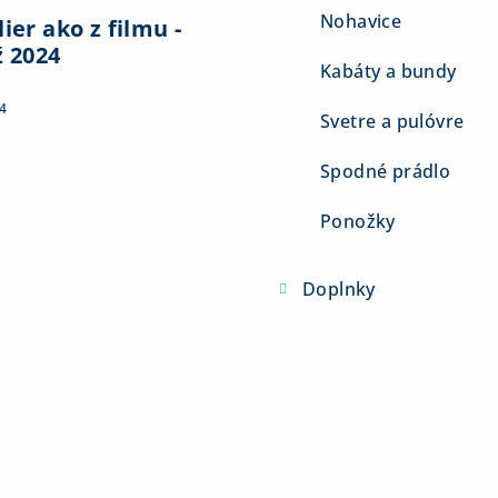
Nohavice
ier ako z filmu -
ž 2024
Kabáty a bundy
4
Svetre a pulóvre
Spodné prádlo
Ponožky
Doplnky