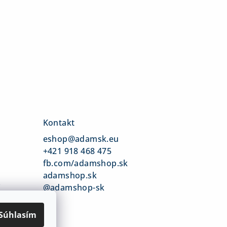
Kontakt
eshop
@
adamsk.eu
+421 918 468 475
fb.com/adamshop.sk
adamshop.sk
v
@adamshop-sk
Súhlasím