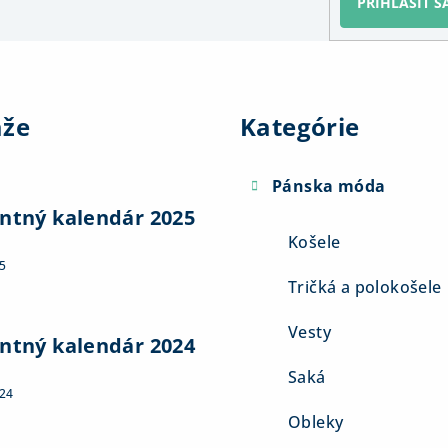
PRIHLÁSIŤ S
Preskočiť
kategórie
aže
Kategórie
Pánska móda
ntný kalendár 2025
Košele
5
Tričká a polokošele
Vesty
ntný kalendár 2024
Saká
024
Obleky