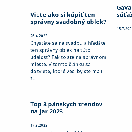
Gaval
Viete ako si kúpiť ten
súťa
správny svadobný oblek?
15.7.202
26.4.2023
Chystáte sa na svadbu a hľadáte
ten správny oblek na túto
udalosť? Tak to ste na správnom
mieste. V tomto článku sa
dozviete, ktoré veci by ste mali
z...
Top 3 pánskych trendov
na jar 2023
17.3.2023