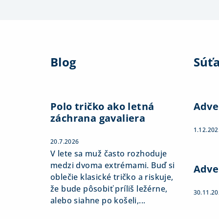
Z
á
Blog
Súť
p
ä
t
Polo tričko ako letná
Adve
záchrana gavaliera
i
1.12.202
e
20.7.2026
V lete sa muž často rozhoduje
medzi dvoma extrémami. Buď si
Adve
oblečie klasické tričko a riskuje,
že bude pôsobiť príliš ležérne,
30.11.2
alebo siahne po košeli,...