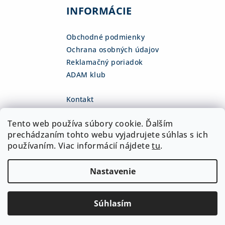
INFORMÁCIE
Obchodné podmienky
Ochrana osobných údajov
Reklamačný poriadok
ADAM klub
Kontakt
eshop
@
adamsk.eu
Tento web používa súbory cookie. Ďalším
+421 918 468 475
fb.com/adamshop.sk
prechádzaním tohto webu vyjadrujete súhlas s ich
adamshop.sk
používaním. Viac informácií nájdete
tu
.
@adamshop-sk
Nastavenie
Copyright 2026
ADAM Slovakia, s.r.o.
. Všetky práva
vyhradené.
Upraviť nastavenie cookies
Súhlasím
Vytvoril Shoptet