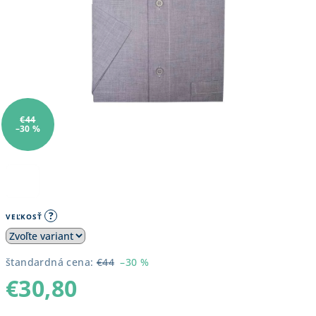
€44
–30 %
?
VEĽKOSŤ
štandardná cena:
€44
–30 %
€30,80
Jednotková