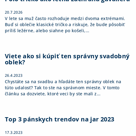
e
20.7.2026
V lete sa muž často rozhoduje medzi dvoma extrémami.
Buď si oblečie klasické tričko a riskuje, že bude pôsobiť
príliš ležérne, alebo siahne po košeli,...
Viete ako si kúpiť ten správny svadobný
oblek?
26.4.2023
Chystáte sa na svadbu a hľadáte ten správny oblek na
túto udalosť? Tak to ste na správnom mieste. V tomto
článku sa dozviete, ktoré veci by ste mali z...
Top 3 pánskych trendov na jar 2023
17.3.2023