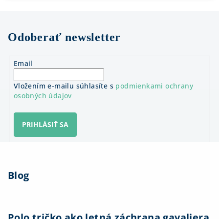
Odoberať newsletter
Email
Vložením e-mailu súhlasíte s
podmienkami ochrany
osobných údajov
PRIHLÁSIŤ SA
Z
á
Blog
p
ä
t
i
Polo tričko ako letná záchrana gavaliera