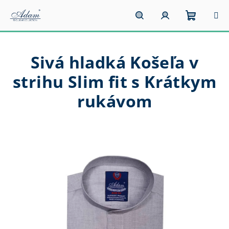
Prejsť
na
obsah
Nákupn
Hľadať
Prihlásenie
Sivá hladká Košeľa v
košík
strihu Slim fit s Krátkym
rukávom