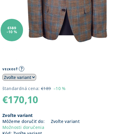
€189
–10 %
?
VEĽKOSŤ
štandardná cena:
€189
–10 %
€170,10
Jednotková
Zvoľte variant
cena:
Môžeme doručiť do:
Zvoľte variant
Možnosti doručenia
Kód:
Zvoľte variant