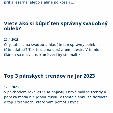
príliš ležérne, alebo siahne po košeli,...
Viete ako si kúpiť ten správny svadobný
oblek?
26.4.2023
Chystáte sa na svadbu a hľadáte ten správny oblek na
túto udalosť? Tak to ste na správnom mieste. V tomto
článku sa dozviete, ktoré veci by ste mali z...
Top 3 pánskych trendov na jar 2023
17.3.2023
S príchodom roka 2023 sa objavujú nové módne trendy a
pánska móda nie je výnimkou. V tomto článku sa dozviete
o top 3 trendoch, ktoré vám pomôžu byť š...