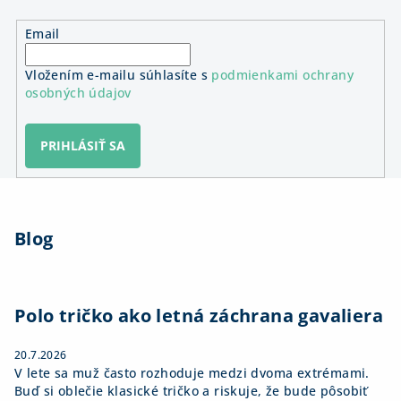
Email
Vložením e-mailu súhlasíte s
podmienkami ochrany
osobných údajov
PRIHLÁSIŤ SA
Z
á
Blog
p
ä
t
i
Polo tričko ako letná záchrana gavaliera
e
20.7.2026
V lete sa muž často rozhoduje medzi dvoma extrémami.
Buď si oblečie klasické tričko a riskuje, že bude pôsobiť