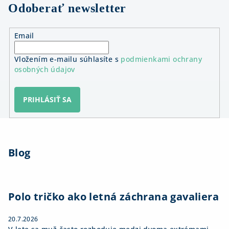
Odoberať newsletter
Email
Vložením e-mailu súhlasíte s
podmienkami ochrany
osobných údajov
PRIHLÁSIŤ SA
Z
á
Blog
p
ä
t
i
Polo tričko ako letná záchrana gavaliera
e
20.7.2026