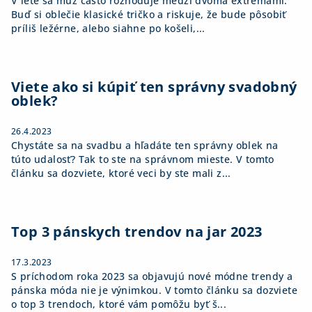
V lete sa muž často rozhoduje medzi dvoma extrémami.
Buď si oblečie klasické tričko a riskuje, že bude pôsobiť
príliš ležérne, alebo siahne po košeli,...
Viete ako si kúpiť ten správny svadobný
oblek?
26.4.2023
Chystáte sa na svadbu a hľadáte ten správny oblek na
túto udalosť? Tak to ste na správnom mieste. V tomto
článku sa dozviete, ktoré veci by ste mali z...
Top 3 pánskych trendov na jar 2023
17.3.2023
S príchodom roka 2023 sa objavujú nové módne trendy a
pánska móda nie je výnimkou. V tomto článku sa dozviete
o top 3 trendoch, ktoré vám pomôžu byť š...