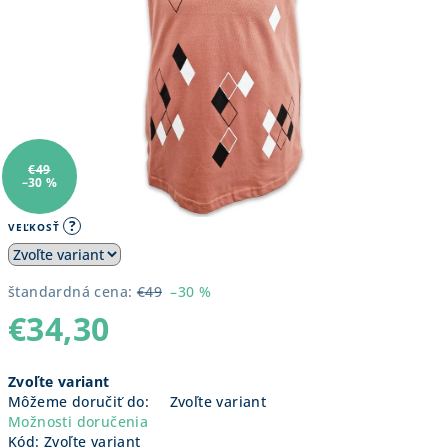
€49
–30 %
?
VEĽKOSŤ
štandardná cena:
€49
–30 %
€34,30
Jednotková
Zvoľte variant
cena:
Môžeme doručiť do:
Zvoľte variant
Možnosti doručenia
Kód:
Zvoľte variant