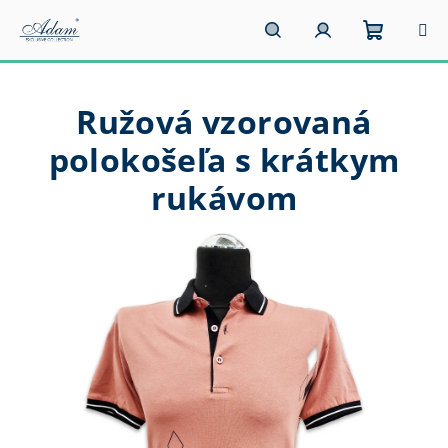
Prejsť
na
obsah
Nákupn
Hľadať
Prihlásenie
Ružová vzorovaná
košík
polokošeľa s krátkym
rukávom