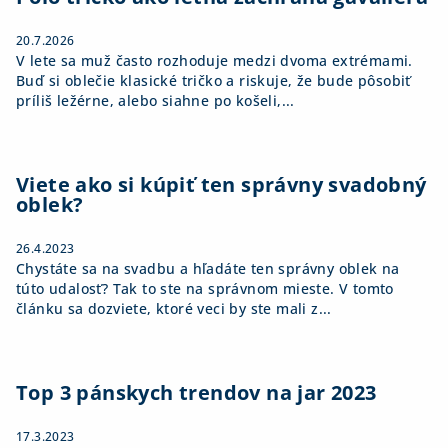
e
20.7.2026
V lete sa muž často rozhoduje medzi dvoma extrémami.
Buď si oblečie klasické tričko a riskuje, že bude pôsobiť
príliš ležérne, alebo siahne po košeli,...
Viete ako si kúpiť ten správny svadobný
oblek?
26.4.2023
Chystáte sa na svadbu a hľadáte ten správny oblek na
túto udalosť? Tak to ste na správnom mieste. V tomto
článku sa dozviete, ktoré veci by ste mali z...
Top 3 pánskych trendov na jar 2023
17.3.2023