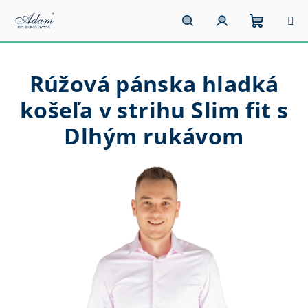
Prejsť
na
obsah
Nákupn
Hľadať
Prihlásenie
Rúžová pánska hladká
košík
košeľa v strihu Slim fit s
Dlhým rukávom