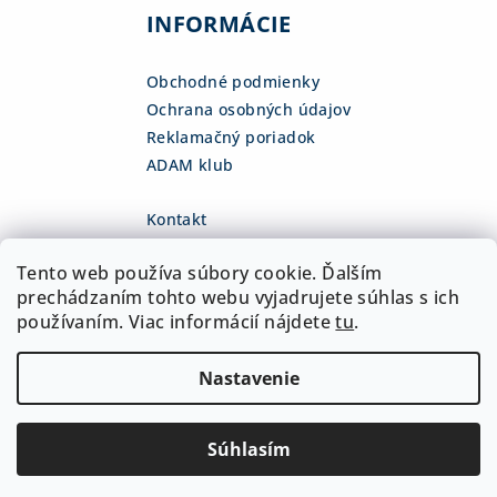
INFORMÁCIE
Obchodné podmienky
Ochrana osobných údajov
Reklamačný poriadok
ADAM klub
Kontakt
eshop
@
adamsk.eu
Tento web používa súbory cookie. Ďalším
+421 918 468 475
fb.com/adamshop.sk
prechádzaním tohto webu vyjadrujete súhlas s ich
adamshop.sk
používaním. Viac informácií nájdete
tu
.
@adamshop-sk
Nastavenie
Copyright 2026
ADAM Slovakia, s.r.o.
. Všetky práva
vyhradené.
Upraviť nastavenie cookies
Súhlasím
Vytvoril Shoptet