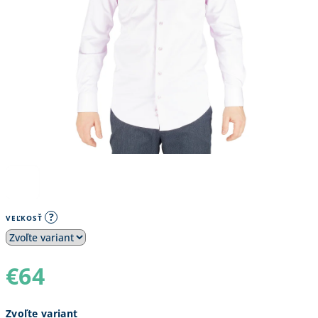
?
VEĽKOSŤ
€64
Jednotková
Zvoľte variant
cena: