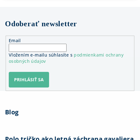
Odoberať newsletter
Email
Vložením e-mailu súhlasíte s
podmienkami ochrany
osobných údajov
PRIHLÁSIŤ SA
Z
á
Blog
p
ä
t
i
Polo tričko ako letná záchrana gavaliera