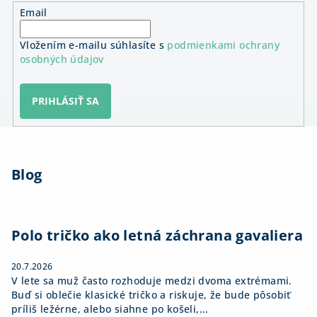
Email
Vložením e-mailu súhlasíte s
podmienkami ochrany
osobných údajov
PRIHLÁSIŤ SA
Z
á
Blog
p
ä
t
i
Polo tričko ako letná záchrana gavaliera
e
20.7.2026
V lete sa muž často rozhoduje medzi dvoma extrémami.
Buď si oblečie klasické tričko a riskuje, že bude pôsobiť
príliš ležérne, alebo siahne po košeli,...