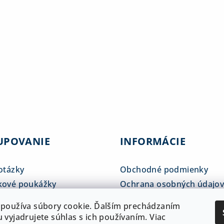
UPOVANIE
INFORMÁCIE
otázky
Obchodné podmienky
kové poukážky
Ochrana osobných údajo
tné tabuľky
Reklamačný poriadok
používa súbory cookie. Ďalším prechádzaním
 a doprava
ADAM klub
 vyjadrujete súhlas s ich používaním. Viac