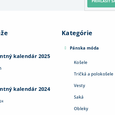
PRIHLÁSIŤ S
Preskočiť
kategórie
aže
Kategórie
Pánska móda
ntný kalendár 2025
Košele
5
Tričká a polokošele
Vesty
ntný kalendár 2024
Saká
024
Obleky