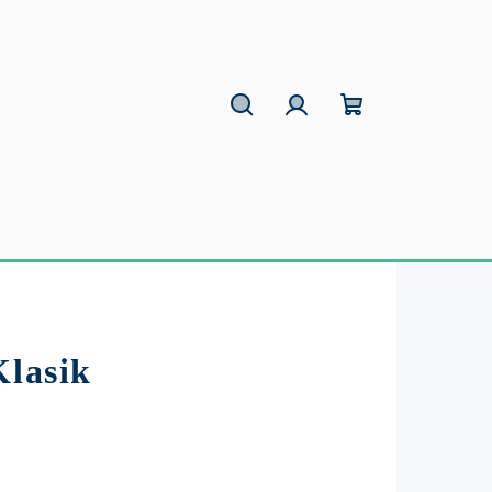
Hľadať
Prihlásenie
Nákupný
košík
Klasik