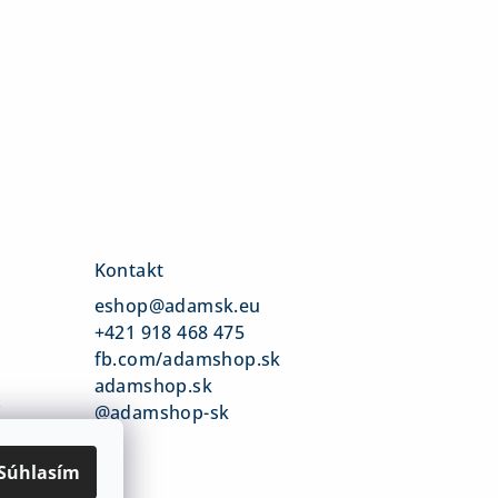
Kontakt
eshop
@
adamsk.eu
+421 918 468 475
fb.com/adamshop.sk
adamshop.sk
v
@adamshop-sk
Súhlasím