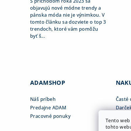
S príchodom roka 2023 sa
objavujú nové módne trendy a
pánska móda nie je výnimkou. V
tomto článku sa dozviete o top 3
trendoch, ktoré vám pomôžu
byť š...
ADAMSHOP
NAK
Náš príbeh
Časté 
Predajne ADAM
Darče
Pracovné ponuky
Veľkos
Tento web 
Platba
tohto webu