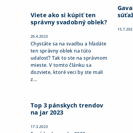
Gaval
Viete ako si kúpiť ten
súťa
správny svadobný oblek?
15.7.202
26.4.2023
Chystáte sa na svadbu a hľadáte
ten správny oblek na túto
udalosť? Tak to ste na správnom
mieste. V tomto článku sa
dozviete, ktoré veci by ste mali
z...
Top 3 pánskych trendov
na jar 2023
17.3.2023