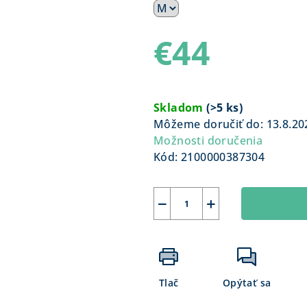
€44
Jednotková
cena:
Skladom
(
>5 ks
)
Môžeme doručiť do:
13.8.20
Možnosti doručenia
Kód:
2100000387304
−
+
Tlač
Opýtať sa