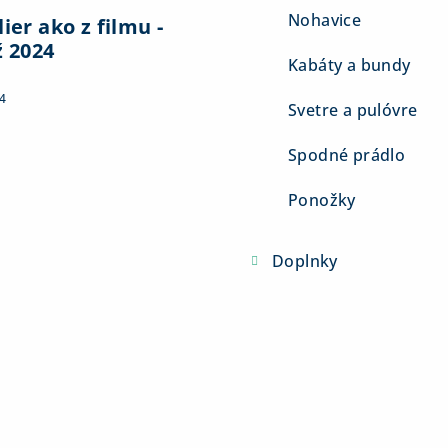
Nohavice
ier ako z filmu -
ž 2024
Kabáty a bundy
4
Svetre a pulóvre
Spodné prádlo
Ponožky
Doplnky