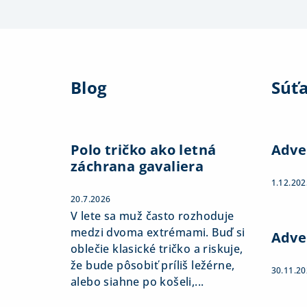
Z
á
Blog
Súť
p
ä
t
Polo tričko ako letná
Adve
záchrana gavaliera
i
1.12.202
e
20.7.2026
V lete sa muž často rozhoduje
medzi dvoma extrémami. Buď si
Adve
oblečie klasické tričko a riskuje,
že bude pôsobiť príliš ležérne,
30.11.2
alebo siahne po košeli,...