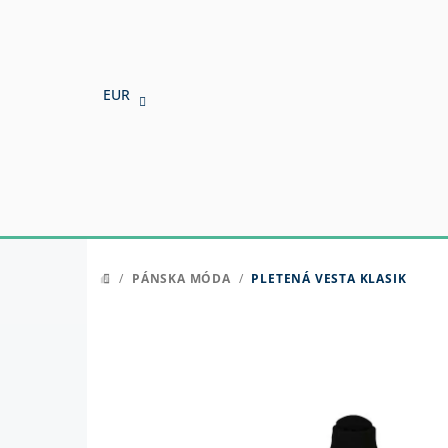
Prejsť
na
obsah
EUR
/
PÁNSKA MÓDA
/
PLETENÁ VESTA KLASIK
DOMOV