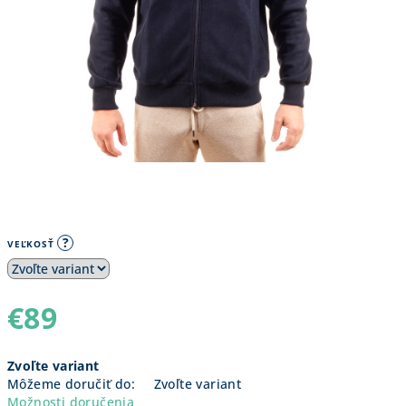
?
VEĽKOSŤ
€89
Jednotková
Zvoľte variant
cena:
Môžeme doručiť do:
Zvoľte variant
Možnosti doručenia