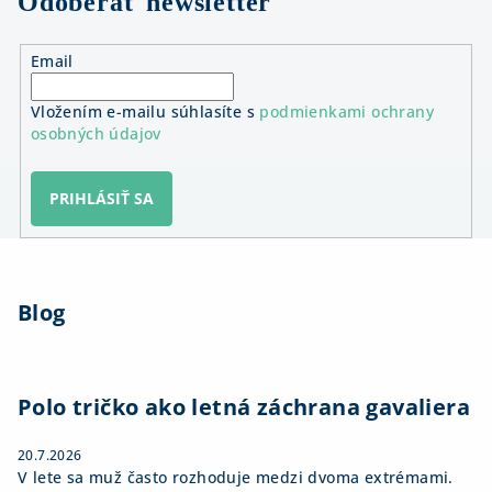
Odoberať newsletter
Email
Vložením e-mailu súhlasíte s
podmienkami ochrany
osobných údajov
PRIHLÁSIŤ SA
Z
á
Blog
p
ä
t
i
Polo tričko ako letná záchrana gavaliera
e
20.7.2026
V lete sa muž často rozhoduje medzi dvoma extrémami.