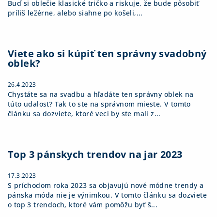
Buď si oblečie klasické tričko a riskuje, že bude pôsobiť
príliš ležérne, alebo siahne po košeli,...
Viete ako si kúpiť ten správny svadobný
oblek?
26.4.2023
Chystáte sa na svadbu a hľadáte ten správny oblek na
túto udalosť? Tak to ste na správnom mieste. V tomto
článku sa dozviete, ktoré veci by ste mali z...
Top 3 pánskych trendov na jar 2023
17.3.2023
S príchodom roka 2023 sa objavujú nové módne trendy a
pánska móda nie je výnimkou. V tomto článku sa dozviete
o top 3 trendoch, ktoré vám pomôžu byť š...