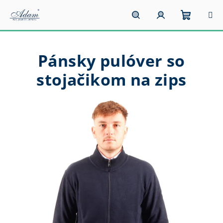
Prejsť
na
obsah
Nákupn
Hľadať
Prihlásenie
Pánsky pulóver so
košík
stojačikom na zips