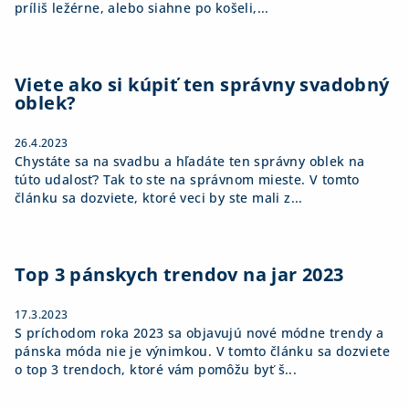
príliš ležérne, alebo siahne po košeli,...
Viete ako si kúpiť ten správny svadobný
oblek?
26.4.2023
Chystáte sa na svadbu a hľadáte ten správny oblek na
túto udalosť? Tak to ste na správnom mieste. V tomto
článku sa dozviete, ktoré veci by ste mali z...
Top 3 pánskych trendov na jar 2023
17.3.2023
S príchodom roka 2023 sa objavujú nové módne trendy a
pánska móda nie je výnimkou. V tomto článku sa dozviete
o top 3 trendoch, ktoré vám pomôžu byť š...