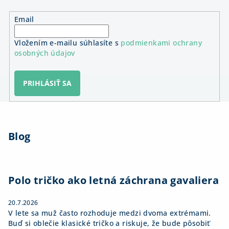
Email
Vložením e-mailu súhlasíte s
podmienkami ochrany
osobných údajov
PRIHLÁSIŤ SA
Z
á
Blog
p
ä
t
i
Polo tričko ako letná záchrana gavaliera
e
20.7.2026
V lete sa muž často rozhoduje medzi dvoma extrémami.
Buď si oblečie klasické tričko a riskuje, že bude pôsobiť