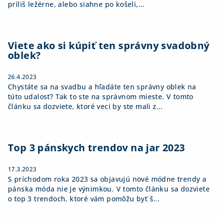
príliš ležérne, alebo siahne po košeli,...
Viete ako si kúpiť ten správny svadobný
oblek?
26.4.2023
Chystáte sa na svadbu a hľadáte ten správny oblek na
túto udalosť? Tak to ste na správnom mieste. V tomto
článku sa dozviete, ktoré veci by ste mali z...
Top 3 pánskych trendov na jar 2023
17.3.2023
S príchodom roka 2023 sa objavujú nové módne trendy a
pánska móda nie je výnimkou. V tomto článku sa dozviete
o top 3 trendoch, ktoré vám pomôžu byť š...