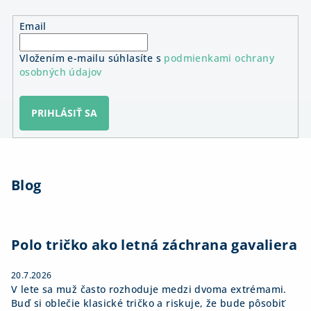
Email
Vložením e-mailu súhlasíte s
podmienkami ochrany
osobných údajov
PRIHLÁSIŤ SA
Z
á
Blog
p
ä
t
i
Polo tričko ako letná záchrana gavaliera
e
20.7.2026
V lete sa muž často rozhoduje medzi dvoma extrémami.
Buď si oblečie klasické tričko a riskuje, že bude pôsobiť