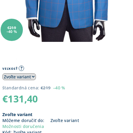
€219
–40 %
?
VEĽKOSŤ
štandardná cena:
€219
–40 %
€131,40
Jednotková
Zvoľte variant
cena:
Môžeme doručiť do:
Zvoľte variant
Možnosti doručenia
Kód:
Zvoľte variant