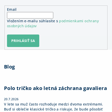
Email
Vložením e-mailu súhlasíte s
podmienkami ochrany
osobných údajov
PRIHLÁSIŤ SA
Z
á
Blog
p
ä
t
i
Polo tričko ako letná záchrana gavaliera
e
20.7.2026
V lete sa muž často rozhoduje medzi dvoma extrémami.
Buď si oblečie klasické tričko a riskuje, že bude pôsobiť