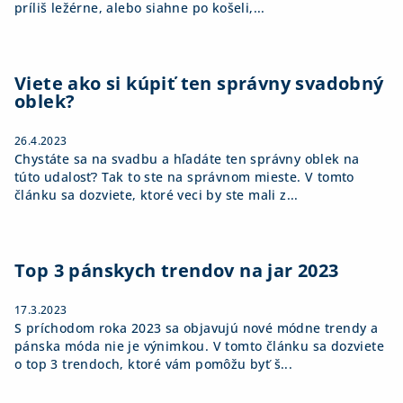
príliš ležérne, alebo siahne po košeli,...
Viete ako si kúpiť ten správny svadobný
oblek?
26.4.2023
Chystáte sa na svadbu a hľadáte ten správny oblek na
túto udalosť? Tak to ste na správnom mieste. V tomto
článku sa dozviete, ktoré veci by ste mali z...
Top 3 pánskych trendov na jar 2023
17.3.2023
S príchodom roka 2023 sa objavujú nové módne trendy a
pánska móda nie je výnimkou. V tomto článku sa dozviete
o top 3 trendoch, ktoré vám pomôžu byť š...