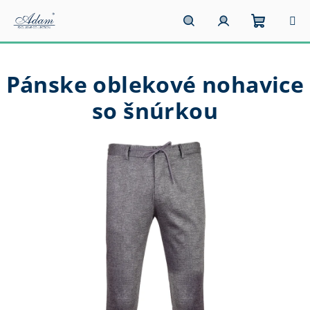
Prejsť
na
obsah
Nákupn
Hľadať
Prihlásenie
Pánske oblekové nohavice
košík
so šnúrkou