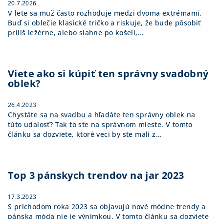
20.7.2026
V lete sa muž často rozhoduje medzi dvoma extrémami.
Buď si oblečie klasické tričko a riskuje, že bude pôsobiť
príliš ležérne, alebo siahne po košeli,...
Viete ako si kúpiť ten správny svadobný
oblek?
26.4.2023
Chystáte sa na svadbu a hľadáte ten správny oblek na
túto udalosť? Tak to ste na správnom mieste. V tomto
článku sa dozviete, ktoré veci by ste mali z...
Top 3 pánskych trendov na jar 2023
17.3.2023
S príchodom roka 2023 sa objavujú nové módne trendy a
pánska móda nie je výnimkou. V tomto článku sa dozviete