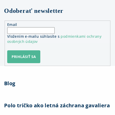
Odoberať newsletter
Email
Vložením e-mailu súhlasíte s
podmienkami ochrany
osobných údajov
PRIHLÁSIŤ SA
Z
á
Blog
p
ä
t
i
Polo tričko ako letná záchrana gavaliera
e