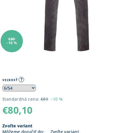
€89
–10 %
?
VEĽKOSŤ
štandardná cena:
€89
–10 %
€80,10
Jednotková
Zvoľte variant
cena:
Môžeme doručiť do:
Zvoľte variant