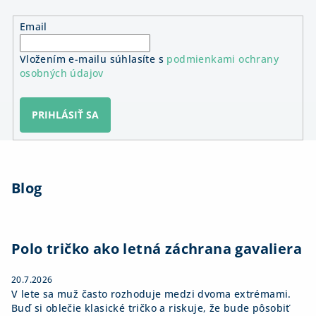
Email
Vložením e-mailu súhlasíte s
podmienkami ochrany
osobných údajov
PRIHLÁSIŤ SA
Z
á
Blog
p
ä
t
i
Polo tričko ako letná záchrana gavaliera
e
20.7.2026
V lete sa muž často rozhoduje medzi dvoma extrémami.
Buď si oblečie klasické tričko a riskuje, že bude pôsobiť