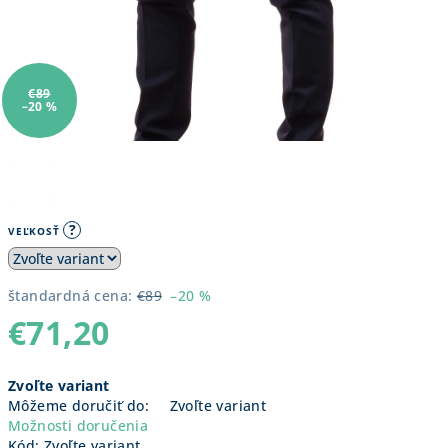
€89
–20 %
?
VEĽKOSŤ
štandardná cena:
€89
–20 %
€71,20
Jednotková
Zvoľte variant
cena:
Môžeme doručiť do:
Zvoľte variant
Možnosti doručenia
Kód:
Zvoľte variant