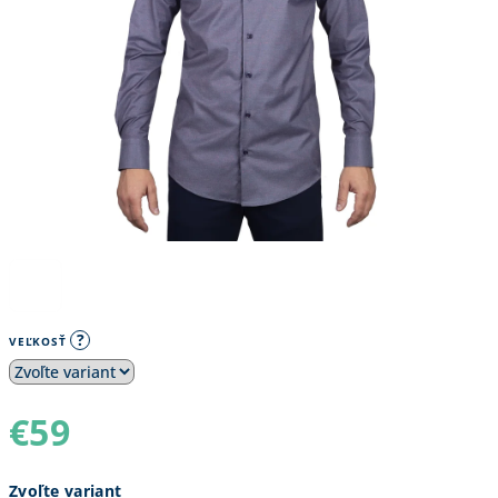
?
VEĽKOSŤ
€59
Jednotková
Zvoľte variant
cena: