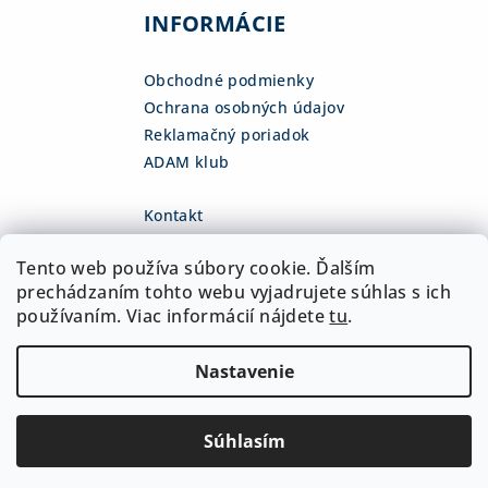
INFORMÁCIE
Obchodné podmienky
Ochrana osobných údajov
Reklamačný poriadok
ADAM klub
Kontakt
eshop
@
adamsk.eu
Tento web používa súbory cookie. Ďalším
+421 918 468 475
fb.com/adamshop.sk
prechádzaním tohto webu vyjadrujete súhlas s ich
adamshop.sk
používaním. Viac informácií nájdete
tu
.
@adamshop-sk
Nastavenie
Copyright 2026
ADAM Slovakia, s.r.o.
. Všetky práva
vyhradené.
Upraviť nastavenie cookies
Súhlasím
Vytvoril Shoptet