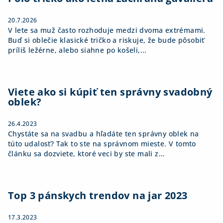
e
20.7.2026
V lete sa muž často rozhoduje medzi dvoma extrémami.
Buď si oblečie klasické tričko a riskuje, že bude pôsobiť
príliš ležérne, alebo siahne po košeli,...
Viete ako si kúpiť ten správny svadobný
oblek?
26.4.2023
Chystáte sa na svadbu a hľadáte ten správny oblek na
túto udalosť? Tak to ste na správnom mieste. V tomto
článku sa dozviete, ktoré veci by ste mali z...
Top 3 pánskych trendov na jar 2023
17.3.2023