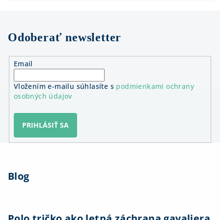
Odoberať newsletter
Email
Vložením e-mailu súhlasíte s
podmienkami ochrany
osobných údajov
PRIHLÁSIŤ SA
Z
á
Blog
p
ä
t
i
Polo tričko ako letná záchrana gavaliera