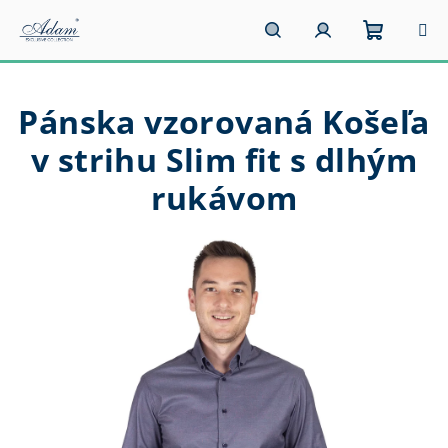
Prejsť
na
obsah
Nákupn
Hľadať
Prihlásenie
Pánska vzorovaná Košeľa
košík
v strihu Slim fit s dlhým
rukávom