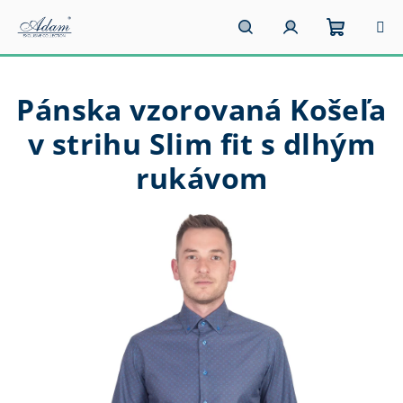
Prejsť
na
obsah
Nákupn
Hľadať
Prihlásenie
Pánska vzorovaná Košeľa
košík
v strihu Slim fit s dlhým
rukávom