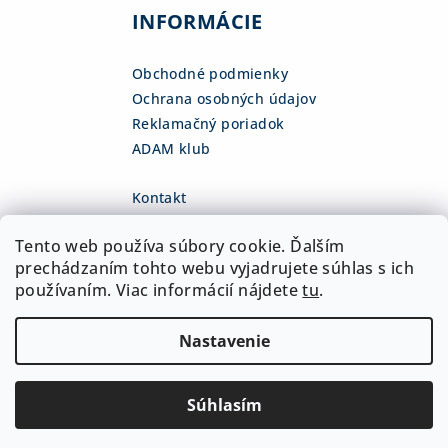
INFORMÁCIE
Obchodné podmienky
Ochrana osobných údajov
Reklamačný poriadok
ADAM klub
Kontakt
eshop
@
adamsk.eu
Tento web používa súbory cookie. Ďalším
+421 918 468 475
fb.com/adamshop.sk
prechádzaním tohto webu vyjadrujete súhlas s ich
adamshop.sk
používaním. Viac informácií nájdete
tu
.
@adamshop-sk
Nastavenie
Copyright 2026
ADAM Slovakia, s.r.o.
. Všetky práva
vyhradené.
Upraviť nastavenie cookies
Súhlasím
Vytvoril Shoptet