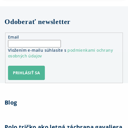
Odoberať newsletter
Email
Vložením e-mailu súhlasíte s
podmienkami ochrany
osobných údajov
PRIHLÁSIŤ SA
Z
á
Blog
p
ä
t
i
Polo tričko ako letná záchrana gavaliera