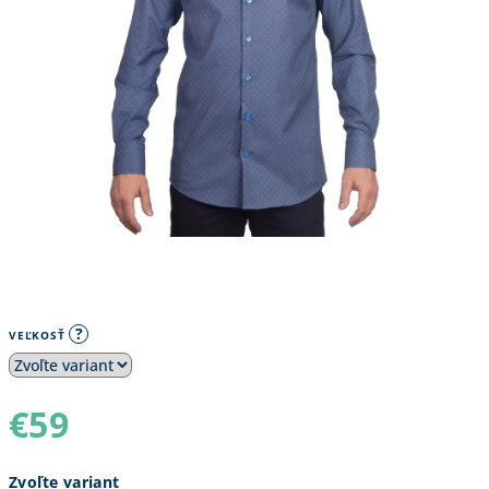
?
VEĽKOSŤ
€59
Jednotková
Zvoľte variant
cena: