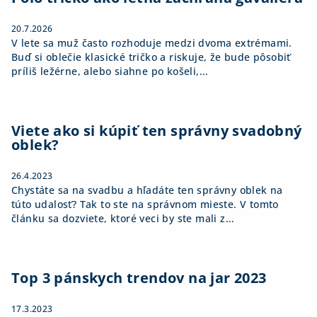
e
20.7.2026
V lete sa muž často rozhoduje medzi dvoma extrémami.
Buď si oblečie klasické tričko a riskuje, že bude pôsobiť
príliš ležérne, alebo siahne po košeli,...
Viete ako si kúpiť ten správny svadobný
oblek?
26.4.2023
Chystáte sa na svadbu a hľadáte ten správny oblek na
túto udalosť? Tak to ste na správnom mieste. V tomto
článku sa dozviete, ktoré veci by ste mali z...
Top 3 pánskych trendov na jar 2023
17.3.2023