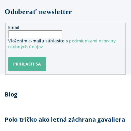
Odoberať newsletter
Email
Vložením e-mailu súhlasíte s
podmienkami ochrany
osobných údajov
PRIHLÁSIŤ SA
Z
á
Blog
p
ä
t
i
Polo tričko ako letná záchrana gavaliera
e