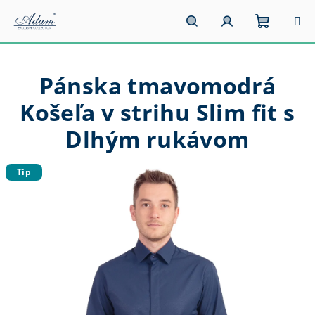
Prejsť
na
obsah
Nákupn
Hľadať
Prihlásenie
Pánska tmavomodrá
košík
Košeľa v strihu Slim fit s
Dlhým rukávom
Tip