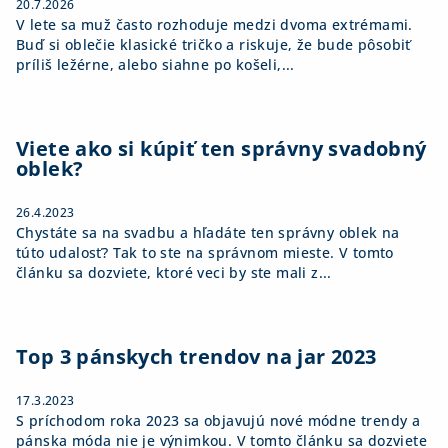
20.7.2026
V lete sa muž často rozhoduje medzi dvoma extrémami.
Buď si oblečie klasické tričko a riskuje, že bude pôsobiť
príliš ležérne, alebo siahne po košeli,...
Viete ako si kúpiť ten správny svadobný
oblek?
26.4.2023
Chystáte sa na svadbu a hľadáte ten správny oblek na
túto udalosť? Tak to ste na správnom mieste. V tomto
článku sa dozviete, ktoré veci by ste mali z...
Top 3 pánskych trendov na jar 2023
17.3.2023
S príchodom roka 2023 sa objavujú nové módne trendy a
pánska móda nie je výnimkou. V tomto článku sa dozviete