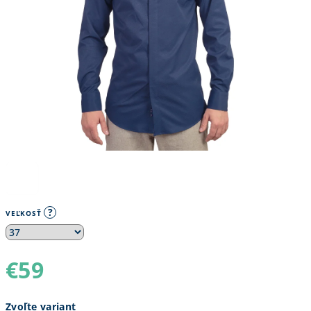
?
VEĽKOSŤ
€59
Jednotková
Zvoľte variant
cena: