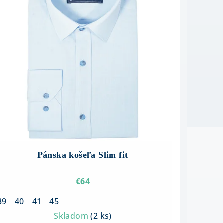
Pánska košeľa Slim fit
€64
39
40
41
45
Skladom
(
2 ks
)