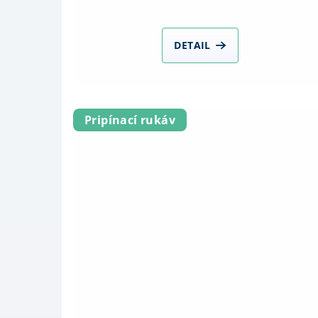
DETAIL
Pripínací rukáv