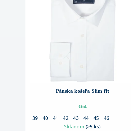
Pánska košeľa Slim fit
€64
39
40
41
42
43
44
45
46
Skladom
(
>5 ks
)