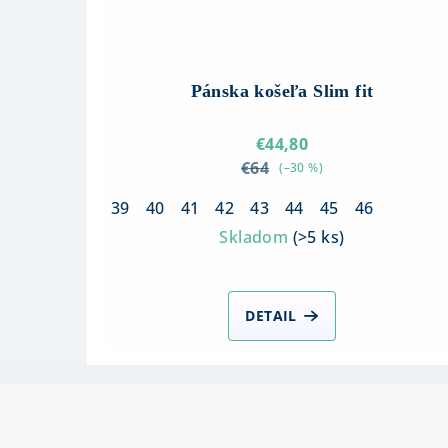
Pánska košeľa Slim fit
€44,80
€64
(–30 %)
39
40
41
42
43
44
45
46
Skladom
(
>5 ks
)
DETAIL