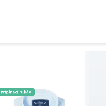
Pripínací rukáv