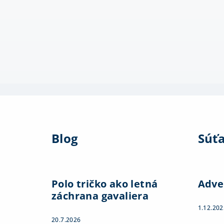
Z
á
Blog
Súť
p
ä
t
Polo tričko ako letná
Adve
záchrana gavaliera
i
1.12.202
e
20.7.2026