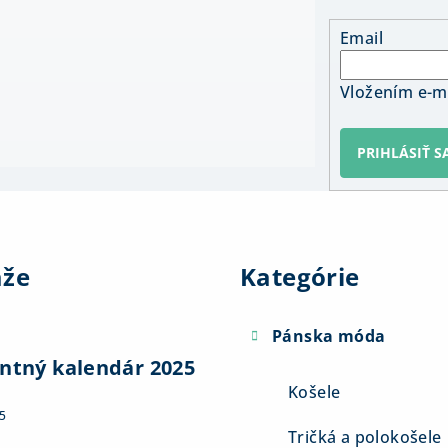
Email
Vložením e-ma
PRIHLÁSIŤ S
Preskočiť
kategórie
aže
Kategórie
Pánska móda
ntný kalendár 2025
Košele
5
Tričká a polokošele