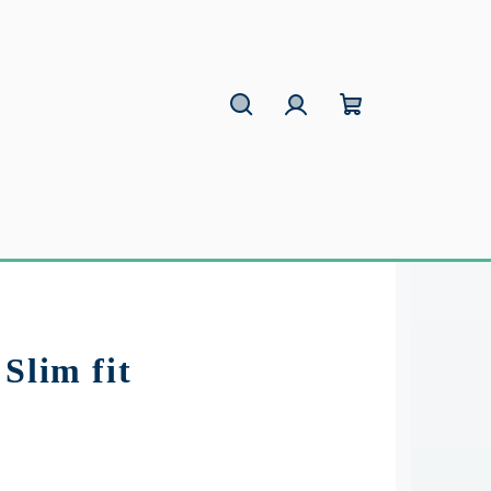
Hľadať
Prihlásenie
Nákupný
košík
Slim fit