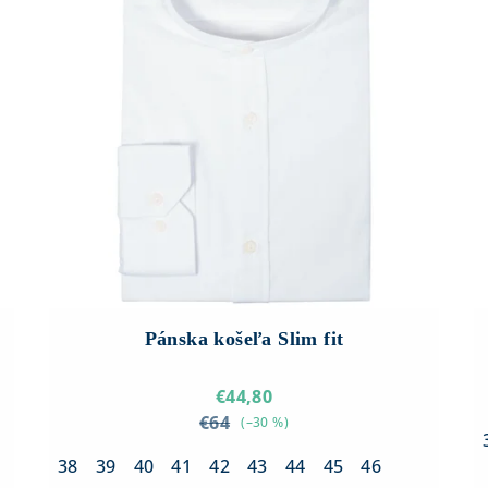
Pánska košeľa Slim fit
€44,80
€64
(–30 %)
38
39
40
41
42
43
44
45
46