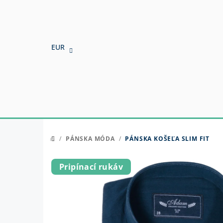
Prejsť
na
obsah
EUR
/
PÁNSKA MÓDA
/
PÁNSKA KOŠEĽA SLIM FIT
DOMOV
Pripínací rukáv